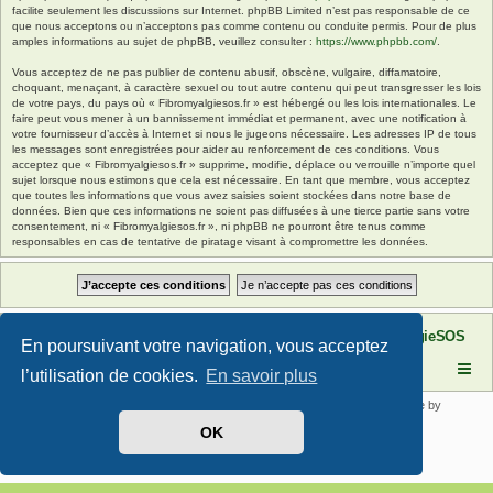
facilite seulement les discussions sur Internet. phpBB Limited n’est pas responsable de ce
que nous acceptons ou n’acceptons pas comme contenu ou conduite permis. Pour de plus
amples informations au sujet de phpBB, veuillez consulter :
https://www.phpbb.com/
.
Vous acceptez de ne pas publier de contenu abusif, obscène, vulgaire, diffamatoire,
choquant, menaçant, à caractère sexuel ou tout autre contenu qui peut transgresser les lois
de votre pays, du pays où « Fibromyalgiesos.fr » est hébergé ou les lois internationales. Le
faire peut vous mener à un bannissement immédiat et permanent, avec une notification à
votre fournisseur d’accès à Internet si nous le jugeons nécessaire. Les adresses IP de tous
les messages sont enregistrées pour aider au renforcement de ces conditions. Vous
acceptez que « Fibromyalgiesos.fr » supprime, modifie, déplace ou verrouille n’importe quel
sujet lorsque nous estimons que cela est nécessaire. En tant que membre, vous acceptez
que toutes les informations que vous avez saisies soient stockées dans notre base de
données. Bien que ces informations ne soient pas diffusées à une tierce partie sans votre
consentement, ni « Fibromyalgiesos.fr », ni phpBB ne pourront être tenus comme
responsables en cas de tentative de piratage visant à compromettre les données.
Site FibromyalgieSOS
Forum de l'association FibromyalgieSOS
En poursuivant votre navigation, vous acceptez
l’utilisation de cookies.
En savoir plus
Développé par
phpBB
® Forum Software © phpBB Limited | SE Square by
PhpBB3 BBCodes
OK
Traduit par
phpBB-fr.com
Confidentialité
|
Conditions