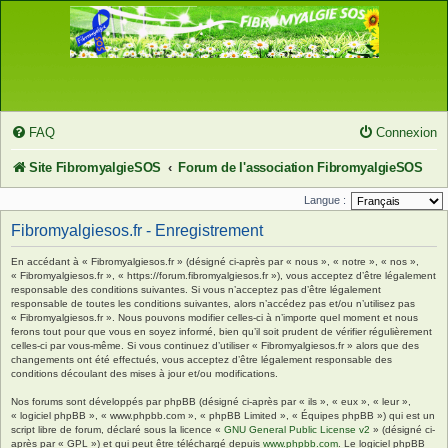
FAQ
Connexion
Site FibromyalgieSOS
Forum de l'association FibromyalgieSOS
Langue :
Fibromyalgiesos.fr - Enregistrement
En accédant à « Fibromyalgiesos.fr » (désigné ci-après par « nous », « notre », « nos »,
« Fibromyalgiesos.fr », « https://forum.fibromyalgiesos.fr »), vous acceptez d’être légalement
responsable des conditions suivantes. Si vous n’acceptez pas d’être légalement
responsable de toutes les conditions suivantes, alors n’accédez pas et/ou n’utilisez pas
« Fibromyalgiesos.fr ». Nous pouvons modifier celles-ci à n’importe quel moment et nous
ferons tout pour que vous en soyez informé, bien qu’il soit prudent de vérifier régulièrement
celles-ci par vous-même. Si vous continuez d’utiliser « Fibromyalgiesos.fr » alors que des
changements ont été effectués, vous acceptez d’être légalement responsable des
conditions découlant des mises à jour et/ou modifications.
Nos forums sont développés par phpBB (désigné ci-après par « ils », « eux », « leur »,
« logiciel phpBB », « www.phpbb.com », « phpBB Limited », « Équipes phpBB ») qui est un
script libre de forum, déclaré sous la licence «
GNU General Public License v2
» (désigné ci-
après par « GPL ») et qui peut être téléchargé depuis
www.phpbb.com
. Le logiciel phpBB