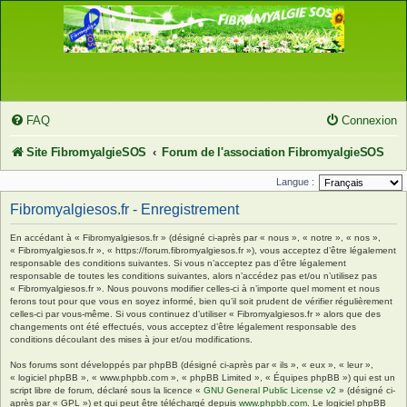
FAQ
Connexion
Site FibromyalgieSOS
Forum de l'association FibromyalgieSOS
Langue :
Fibromyalgiesos.fr - Enregistrement
En accédant à « Fibromyalgiesos.fr » (désigné ci-après par « nous », « notre », « nos »,
« Fibromyalgiesos.fr », « https://forum.fibromyalgiesos.fr »), vous acceptez d’être légalement
responsable des conditions suivantes. Si vous n’acceptez pas d’être légalement
responsable de toutes les conditions suivantes, alors n’accédez pas et/ou n’utilisez pas
« Fibromyalgiesos.fr ». Nous pouvons modifier celles-ci à n’importe quel moment et nous
ferons tout pour que vous en soyez informé, bien qu’il soit prudent de vérifier régulièrement
celles-ci par vous-même. Si vous continuez d’utiliser « Fibromyalgiesos.fr » alors que des
changements ont été effectués, vous acceptez d’être légalement responsable des
conditions découlant des mises à jour et/ou modifications.
Nos forums sont développés par phpBB (désigné ci-après par « ils », « eux », « leur »,
« logiciel phpBB », « www.phpbb.com », « phpBB Limited », « Équipes phpBB ») qui est un
script libre de forum, déclaré sous la licence «
GNU General Public License v2
» (désigné ci-
après par « GPL ») et qui peut être téléchargé depuis
www.phpbb.com
. Le logiciel phpBB