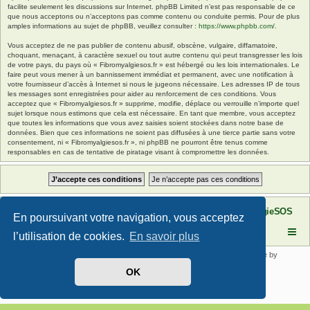
facilite seulement les discussions sur Internet. phpBB Limited n’est pas responsable de ce
que nous acceptons ou n’acceptons pas comme contenu ou conduite permis. Pour de plus
amples informations au sujet de phpBB, veuillez consulter :
https://www.phpbb.com/
.
Vous acceptez de ne pas publier de contenu abusif, obscène, vulgaire, diffamatoire,
choquant, menaçant, à caractère sexuel ou tout autre contenu qui peut transgresser les lois
de votre pays, du pays où « Fibromyalgiesos.fr » est hébergé ou les lois internationales. Le
faire peut vous mener à un bannissement immédiat et permanent, avec une notification à
votre fournisseur d’accès à Internet si nous le jugeons nécessaire. Les adresses IP de tous
les messages sont enregistrées pour aider au renforcement de ces conditions. Vous
acceptez que « Fibromyalgiesos.fr » supprime, modifie, déplace ou verrouille n’importe quel
sujet lorsque nous estimons que cela est nécessaire. En tant que membre, vous acceptez
que toutes les informations que vous avez saisies soient stockées dans notre base de
données. Bien que ces informations ne soient pas diffusées à une tierce partie sans votre
consentement, ni « Fibromyalgiesos.fr », ni phpBB ne pourront être tenus comme
responsables en cas de tentative de piratage visant à compromettre les données.
Site FibromyalgieSOS
Forum de l'association FibromyalgieSOS
En poursuivant votre navigation, vous acceptez
l’utilisation de cookies.
En savoir plus
Développé par
phpBB
® Forum Software © phpBB Limited | SE Square by
PhpBB3 BBCodes
OK
Traduit par
phpBB-fr.com
Confidentialité
|
Conditions