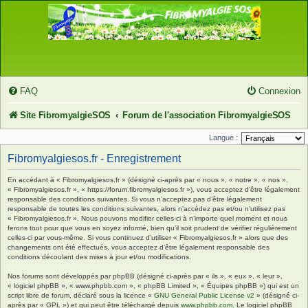
FAQ
Connexion
Site FibromyalgieSOS
Forum de l'association FibromyalgieSOS
Langue :
Fibromyalgiesos.fr - Enregistrement
En accédant à « Fibromyalgiesos.fr » (désigné ci-après par « nous », « notre », « nos »,
« Fibromyalgiesos.fr », « https://forum.fibromyalgiesos.fr »), vous acceptez d’être légalement
responsable des conditions suivantes. Si vous n’acceptez pas d’être légalement
responsable de toutes les conditions suivantes, alors n’accédez pas et/ou n’utilisez pas
« Fibromyalgiesos.fr ». Nous pouvons modifier celles-ci à n’importe quel moment et nous
ferons tout pour que vous en soyez informé, bien qu’il soit prudent de vérifier régulièrement
celles-ci par vous-même. Si vous continuez d’utiliser « Fibromyalgiesos.fr » alors que des
changements ont été effectués, vous acceptez d’être légalement responsable des
conditions découlant des mises à jour et/ou modifications.
Nos forums sont développés par phpBB (désigné ci-après par « ils », « eux », « leur »,
« logiciel phpBB », « www.phpbb.com », « phpBB Limited », « Équipes phpBB ») qui est un
script libre de forum, déclaré sous la licence «
GNU General Public License v2
» (désigné ci-
après par « GPL ») et qui peut être téléchargé depuis
www.phpbb.com
. Le logiciel phpBB