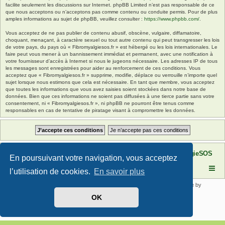
facilite seulement les discussions sur Internet. phpBB Limited n’est pas responsable de ce
que nous acceptons ou n’acceptons pas comme contenu ou conduite permis. Pour de plus
amples informations au sujet de phpBB, veuillez consulter :
https://www.phpbb.com/
.
Vous acceptez de ne pas publier de contenu abusif, obscène, vulgaire, diffamatoire,
choquant, menaçant, à caractère sexuel ou tout autre contenu qui peut transgresser les lois
de votre pays, du pays où « Fibromyalgiesos.fr » est hébergé ou les lois internationales. Le
faire peut vous mener à un bannissement immédiat et permanent, avec une notification à
votre fournisseur d’accès à Internet si nous le jugeons nécessaire. Les adresses IP de tous
les messages sont enregistrées pour aider au renforcement de ces conditions. Vous
acceptez que « Fibromyalgiesos.fr » supprime, modifie, déplace ou verrouille n’importe quel
sujet lorsque nous estimons que cela est nécessaire. En tant que membre, vous acceptez
que toutes les informations que vous avez saisies soient stockées dans notre base de
données. Bien que ces informations ne soient pas diffusées à une tierce partie sans votre
consentement, ni « Fibromyalgiesos.fr », ni phpBB ne pourront être tenus comme
responsables en cas de tentative de piratage visant à compromettre les données.
Site FibromyalgieSOS
Forum de l'association FibromyalgieSOS
En poursuivant votre navigation, vous acceptez
l’utilisation de cookies.
En savoir plus
Développé par
phpBB
® Forum Software © phpBB Limited | SE Square by
PhpBB3 BBCodes
OK
Traduit par
phpBB-fr.com
Confidentialité
|
Conditions