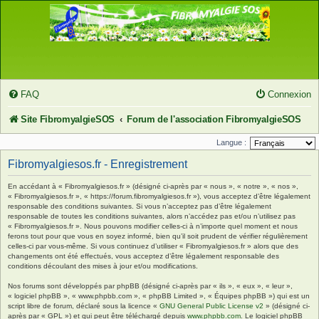
FAQ
Connexion
Site FibromyalgieSOS
Forum de l'association FibromyalgieSOS
Langue :
Fibromyalgiesos.fr - Enregistrement
En accédant à « Fibromyalgiesos.fr » (désigné ci-après par « nous », « notre », « nos »,
« Fibromyalgiesos.fr », « https://forum.fibromyalgiesos.fr »), vous acceptez d’être légalement
responsable des conditions suivantes. Si vous n’acceptez pas d’être légalement
responsable de toutes les conditions suivantes, alors n’accédez pas et/ou n’utilisez pas
« Fibromyalgiesos.fr ». Nous pouvons modifier celles-ci à n’importe quel moment et nous
ferons tout pour que vous en soyez informé, bien qu’il soit prudent de vérifier régulièrement
celles-ci par vous-même. Si vous continuez d’utiliser « Fibromyalgiesos.fr » alors que des
changements ont été effectués, vous acceptez d’être légalement responsable des
conditions découlant des mises à jour et/ou modifications.
Nos forums sont développés par phpBB (désigné ci-après par « ils », « eux », « leur »,
« logiciel phpBB », « www.phpbb.com », « phpBB Limited », « Équipes phpBB ») qui est un
script libre de forum, déclaré sous la licence «
GNU General Public License v2
» (désigné ci-
après par « GPL ») et qui peut être téléchargé depuis
www.phpbb.com
. Le logiciel phpBB