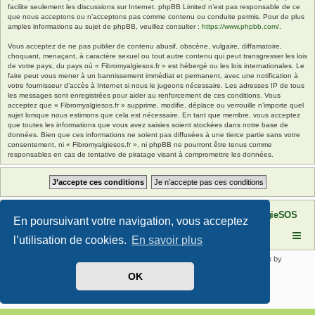
facilite seulement les discussions sur Internet. phpBB Limited n’est pas responsable de ce
que nous acceptons ou n’acceptons pas comme contenu ou conduite permis. Pour de plus
amples informations au sujet de phpBB, veuillez consulter :
https://www.phpbb.com/
.
Vous acceptez de ne pas publier de contenu abusif, obscène, vulgaire, diffamatoire,
choquant, menaçant, à caractère sexuel ou tout autre contenu qui peut transgresser les lois
de votre pays, du pays où « Fibromyalgiesos.fr » est hébergé ou les lois internationales. Le
faire peut vous mener à un bannissement immédiat et permanent, avec une notification à
votre fournisseur d’accès à Internet si nous le jugeons nécessaire. Les adresses IP de tous
les messages sont enregistrées pour aider au renforcement de ces conditions. Vous
acceptez que « Fibromyalgiesos.fr » supprime, modifie, déplace ou verrouille n’importe quel
sujet lorsque nous estimons que cela est nécessaire. En tant que membre, vous acceptez
que toutes les informations que vous avez saisies soient stockées dans notre base de
données. Bien que ces informations ne soient pas diffusées à une tierce partie sans votre
consentement, ni « Fibromyalgiesos.fr », ni phpBB ne pourront être tenus comme
responsables en cas de tentative de piratage visant à compromettre les données.
Site FibromyalgieSOS
Forum de l'association FibromyalgieSOS
En poursuivant votre navigation, vous acceptez
l’utilisation de cookies.
En savoir plus
Développé par
phpBB
® Forum Software © phpBB Limited | SE Square by
PhpBB3 BBCodes
OK
Traduit par
phpBB-fr.com
Confidentialité
|
Conditions