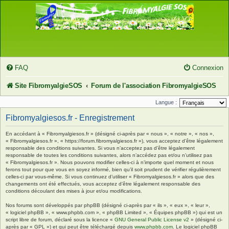
FAQ
Connexion
Site FibromyalgieSOS
Forum de l'association FibromyalgieSOS
Langue :
Fibromyalgiesos.fr - Enregistrement
En accédant à « Fibromyalgiesos.fr » (désigné ci-après par « nous », « notre », « nos »,
« Fibromyalgiesos.fr », « https://forum.fibromyalgiesos.fr »), vous acceptez d’être légalement
responsable des conditions suivantes. Si vous n’acceptez pas d’être légalement
responsable de toutes les conditions suivantes, alors n’accédez pas et/ou n’utilisez pas
« Fibromyalgiesos.fr ». Nous pouvons modifier celles-ci à n’importe quel moment et nous
ferons tout pour que vous en soyez informé, bien qu’il soit prudent de vérifier régulièrement
celles-ci par vous-même. Si vous continuez d’utiliser « Fibromyalgiesos.fr » alors que des
changements ont été effectués, vous acceptez d’être légalement responsable des
conditions découlant des mises à jour et/ou modifications.
Nos forums sont développés par phpBB (désigné ci-après par « ils », « eux », « leur »,
« logiciel phpBB », « www.phpbb.com », « phpBB Limited », « Équipes phpBB ») qui est un
script libre de forum, déclaré sous la licence «
GNU General Public License v2
» (désigné ci-
après par « GPL ») et qui peut être téléchargé depuis
www.phpbb.com
. Le logiciel phpBB