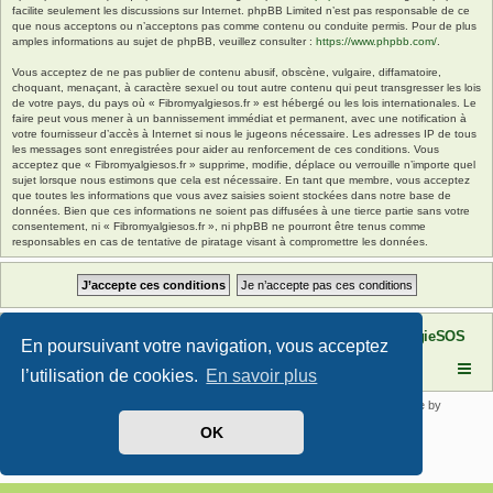
facilite seulement les discussions sur Internet. phpBB Limited n’est pas responsable de ce
que nous acceptons ou n’acceptons pas comme contenu ou conduite permis. Pour de plus
amples informations au sujet de phpBB, veuillez consulter :
https://www.phpbb.com/
.
Vous acceptez de ne pas publier de contenu abusif, obscène, vulgaire, diffamatoire,
choquant, menaçant, à caractère sexuel ou tout autre contenu qui peut transgresser les lois
de votre pays, du pays où « Fibromyalgiesos.fr » est hébergé ou les lois internationales. Le
faire peut vous mener à un bannissement immédiat et permanent, avec une notification à
votre fournisseur d’accès à Internet si nous le jugeons nécessaire. Les adresses IP de tous
les messages sont enregistrées pour aider au renforcement de ces conditions. Vous
acceptez que « Fibromyalgiesos.fr » supprime, modifie, déplace ou verrouille n’importe quel
sujet lorsque nous estimons que cela est nécessaire. En tant que membre, vous acceptez
que toutes les informations que vous avez saisies soient stockées dans notre base de
données. Bien que ces informations ne soient pas diffusées à une tierce partie sans votre
consentement, ni « Fibromyalgiesos.fr », ni phpBB ne pourront être tenus comme
responsables en cas de tentative de piratage visant à compromettre les données.
Site FibromyalgieSOS
Forum de l'association FibromyalgieSOS
En poursuivant votre navigation, vous acceptez
l’utilisation de cookies.
En savoir plus
Développé par
phpBB
® Forum Software © phpBB Limited | SE Square by
PhpBB3 BBCodes
OK
Traduit par
phpBB-fr.com
Confidentialité
|
Conditions