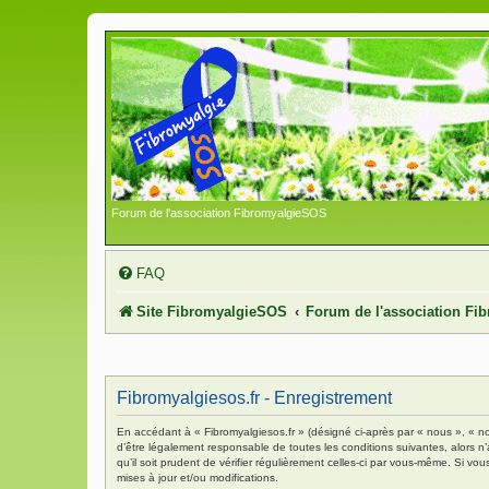
Forum de l'association FibromyalgieSOS
FAQ
Site FibromyalgieSOS
Forum de l'association F
Fibromyalgiesos.fr - Enregistrement
En accédant à « Fibromyalgiesos.fr » (désigné ci-après par « nous », « no
d’être légalement responsable de toutes les conditions suivantes, alors n
qu’il soit prudent de vérifier régulièrement celles-ci par vous-même. Si 
mises à jour et/ou modifications.