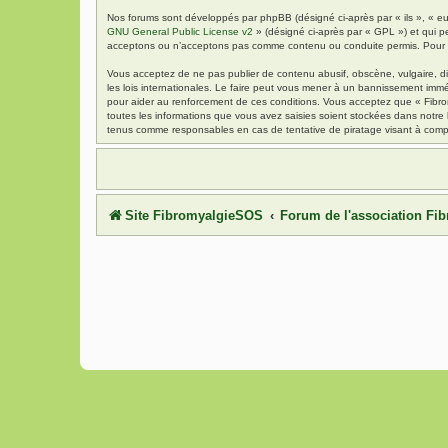
Nos forums sont développés par phpBB (désigné ci-après par « ils », « eu
GNU General Public License v2
» (désigné ci-après par « GPL ») et qui p
acceptons ou n’acceptons pas comme contenu ou conduite permis. Pour de
Vous acceptez de ne pas publier de contenu abusif, obscène, vulgaire, di
les lois internationales. Le faire peut vous mener à un bannissement immé
pour aider au renforcement de ces conditions. Vous acceptez que « Fibrom
toutes les informations que vous avez saisies soient stockées dans notre
tenus comme responsables en cas de tentative de piratage visant à comp
Site FibromyalgieSOS
Forum de l'association F