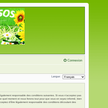
Connexion
Langue :
re légalement responsable des conditions suivantes. Si vous n’acceptez pas
porte quel moment et nous ferons tout pour que vous en soyez informé, bien
s acceptez d’être légalement responsable des conditions découlant des