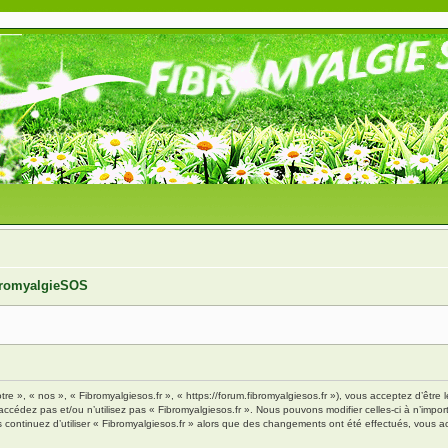
ibromyalgieSOS
tre », « nos », « Fibromyalgiesos.fr », « https://forum.fibromyalgiesos.fr »), vous acceptez d’êt
’accédez pas et/ou n’utilisez pas « Fibromyalgiesos.fr ». Nous pouvons modifier celles-ci à n’im
vous continuez d’utiliser « Fibromyalgiesos.fr » alors que des changements ont été effectués, vou