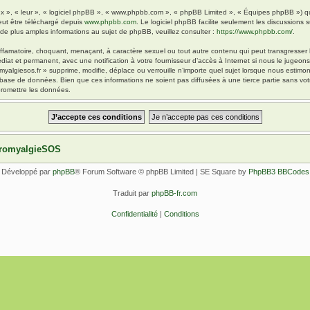
x », « leur », « logiciel phpBB », « www.phpbb.com », « phpBB Limited », « Équipes phpBB ») qui 
eut être téléchargé depuis
www.phpbb.com
. Le logiciel phpBB facilite seulement les discussions
 plus amples informations au sujet de phpBB, veuillez consulter :
https://www.phpbb.com/
.
ffamatoire, choquant, menaçant, à caractère sexuel ou tout autre contenu qui peut transgresser l
diat et permanent, avec une notification à votre fournisseur d’accès à Internet si nous le jugeo
yalgiesos.fr » supprime, modifie, déplace ou verrouille n’importe quel sujet lorsque nous esti
 base de données. Bien que ces informations ne soient pas diffusées à une tierce partie sans vot
romettre les données.
ibromyalgieSOS
Développé par
phpBB
® Forum Software © phpBB Limited | SE Square by
PhpBB3 BBCodes
Traduit par
phpBB-fr.com
Confidentialité
|
Conditions