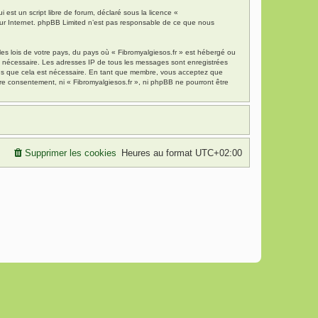
est un script libre de forum, déclaré sous la licence «
 sur Internet. phpBB Limited n’est pas responsable de ce que nous
es lois de votre pays, du pays où « Fibromyalgiesos.fr » est hébergé ou
ns nécessaire. Les adresses IP de tous les messages sont enregistrées
mons que cela est nécessaire. En tant que membre, vous acceptez que
re consentement, ni « Fibromyalgiesos.fr », ni phpBB ne pourront être
Supprimer les cookies
Heures au format
UTC+02:00