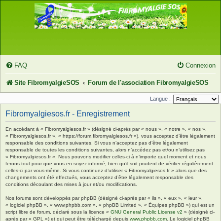
FAQ
Connexion
Site FibromyalgieSOS
Forum de l'association FibromyalgieSOS
Langue :
Fibromyalgiesos.fr - Enregistrement
En accédant à « Fibromyalgiesos.fr » (désigné ci-après par « nous », « notre », « nos »,
« Fibromyalgiesos.fr », « https://forum.fibromyalgiesos.fr »), vous acceptez d’être légalement
responsable des conditions suivantes. Si vous n’acceptez pas d’être légalement
responsable de toutes les conditions suivantes, alors n’accédez pas et/ou n’utilisez pas
« Fibromyalgiesos.fr ». Nous pouvons modifier celles-ci à n’importe quel moment et nous
ferons tout pour que vous en soyez informé, bien qu’il soit prudent de vérifier régulièrement
celles-ci par vous-même. Si vous continuez d’utiliser « Fibromyalgiesos.fr » alors que des
changements ont été effectués, vous acceptez d’être légalement responsable des
conditions découlant des mises à jour et/ou modifications.
Nos forums sont développés par phpBB (désigné ci-après par « ils », « eux », « leur »,
« logiciel phpBB », « www.phpbb.com », « phpBB Limited », « Équipes phpBB ») qui est un
script libre de forum, déclaré sous la licence «
GNU General Public License v2
» (désigné ci-
après par « GPL ») et qui peut être téléchargé depuis
www.phpbb.com
. Le logiciel phpBB