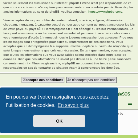
facilite seulement les discussions sur Internet. phpBB Limited n’est pas responsable de ce
que nous acceptons ou n’acceptons pas comme contenu ou conduite permis. Pour de plus
amples informations au sujet de phpBB, veuillez consulter :
https://www.phpbb.com/
.
Vous acceptez de ne pas publier de contenu abusif, obscène, vulgaire, diffamatoire,
choquant, menaçant, à caractère sexuel ou tout autre contenu qui peut transgresser les lois
de votre pays, du pays où « Fibromyalgiesos.fr » est hébergé ou les lois internationales. Le
faire peut vous mener à un bannissement immédiat et permanent, avec une notification à
votre fournisseur d’accès à Internet si nous le jugeons nécessaire. Les adresses IP de tous
les messages sont enregistrées pour aider au renforcement de ces conditions. Vous
acceptez que « Fibromyalgiesos.fr » supprime, modifie, déplace ou verrouille n’importe quel
sujet lorsque nous estimons que cela est nécessaire. En tant que membre, vous acceptez
que toutes les informations que vous avez saisies soient stockées dans notre base de
données. Bien que ces informations ne soient pas diffusées à une tierce partie sans votre
consentement, ni « Fibromyalgiesos.fr », ni phpBB ne pourront être tenus comme
responsables en cas de tentative de piratage visant à compromettre les données.
Site FibromyalgieSOS
Forum de l'association FibromyalgieSOS
En poursuivant votre navigation, vous acceptez
l’utilisation de cookies.
En savoir plus
Développé par
phpBB
® Forum Software © phpBB Limited | SE Square by
PhpBB3 BBCodes
OK
Traduit par
phpBB-fr.com
Confidentialité
|
Conditions