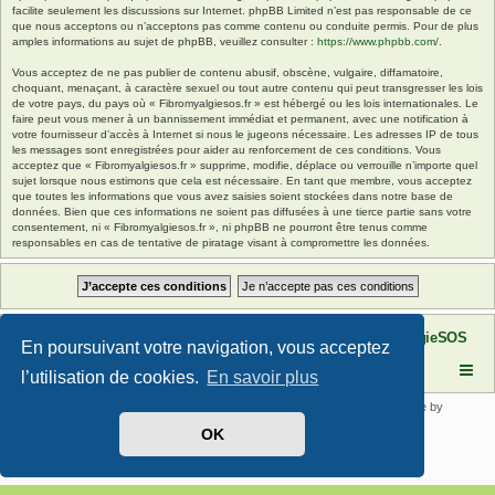
facilite seulement les discussions sur Internet. phpBB Limited n’est pas responsable de ce
que nous acceptons ou n’acceptons pas comme contenu ou conduite permis. Pour de plus
amples informations au sujet de phpBB, veuillez consulter :
https://www.phpbb.com/
.
Vous acceptez de ne pas publier de contenu abusif, obscène, vulgaire, diffamatoire,
choquant, menaçant, à caractère sexuel ou tout autre contenu qui peut transgresser les lois
de votre pays, du pays où « Fibromyalgiesos.fr » est hébergé ou les lois internationales. Le
faire peut vous mener à un bannissement immédiat et permanent, avec une notification à
votre fournisseur d’accès à Internet si nous le jugeons nécessaire. Les adresses IP de tous
les messages sont enregistrées pour aider au renforcement de ces conditions. Vous
acceptez que « Fibromyalgiesos.fr » supprime, modifie, déplace ou verrouille n’importe quel
sujet lorsque nous estimons que cela est nécessaire. En tant que membre, vous acceptez
que toutes les informations que vous avez saisies soient stockées dans notre base de
données. Bien que ces informations ne soient pas diffusées à une tierce partie sans votre
consentement, ni « Fibromyalgiesos.fr », ni phpBB ne pourront être tenus comme
responsables en cas de tentative de piratage visant à compromettre les données.
Site FibromyalgieSOS
Forum de l'association FibromyalgieSOS
En poursuivant votre navigation, vous acceptez
l’utilisation de cookies.
En savoir plus
Développé par
phpBB
® Forum Software © phpBB Limited | SE Square by
PhpBB3 BBCodes
OK
Traduit par
phpBB-fr.com
Confidentialité
|
Conditions