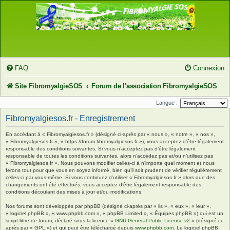
FAQ
Connexion
Site FibromyalgieSOS
Forum de l'association FibromyalgieSOS
Langue :
Fibromyalgiesos.fr - Enregistrement
En accédant à « Fibromyalgiesos.fr » (désigné ci-après par « nous », « notre », « nos »,
« Fibromyalgiesos.fr », « https://forum.fibromyalgiesos.fr »), vous acceptez d’être légalement
responsable des conditions suivantes. Si vous n’acceptez pas d’être légalement
responsable de toutes les conditions suivantes, alors n’accédez pas et/ou n’utilisez pas
« Fibromyalgiesos.fr ». Nous pouvons modifier celles-ci à n’importe quel moment et nous
ferons tout pour que vous en soyez informé, bien qu’il soit prudent de vérifier régulièrement
celles-ci par vous-même. Si vous continuez d’utiliser « Fibromyalgiesos.fr » alors que des
changements ont été effectués, vous acceptez d’être légalement responsable des
conditions découlant des mises à jour et/ou modifications.
Nos forums sont développés par phpBB (désigné ci-après par « ils », « eux », « leur »,
« logiciel phpBB », « www.phpbb.com », « phpBB Limited », « Équipes phpBB ») qui est un
script libre de forum, déclaré sous la licence «
GNU General Public License v2
» (désigné ci-
après par « GPL ») et qui peut être téléchargé depuis
www.phpbb.com
. Le logiciel phpBB