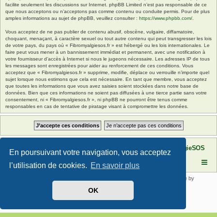
facilite seulement les discussions sur Internet. phpBB Limited n’est pas responsable de ce
que nous acceptons ou n’acceptons pas comme contenu ou conduite permis. Pour de plus
amples informations au sujet de phpBB, veuillez consulter :
https://www.phpbb.com/
.
Vous acceptez de ne pas publier de contenu abusif, obscène, vulgaire, diffamatoire,
choquant, menaçant, à caractère sexuel ou tout autre contenu qui peut transgresser les lois
de votre pays, du pays où « Fibromyalgiesos.fr » est hébergé ou les lois internationales. Le
faire peut vous mener à un bannissement immédiat et permanent, avec une notification à
votre fournisseur d’accès à Internet si nous le jugeons nécessaire. Les adresses IP de tous
les messages sont enregistrées pour aider au renforcement de ces conditions. Vous
acceptez que « Fibromyalgiesos.fr » supprime, modifie, déplace ou verrouille n’importe quel
sujet lorsque nous estimons que cela est nécessaire. En tant que membre, vous acceptez
que toutes les informations que vous avez saisies soient stockées dans notre base de
données. Bien que ces informations ne soient pas diffusées à une tierce partie sans votre
consentement, ni « Fibromyalgiesos.fr », ni phpBB ne pourront être tenus comme
responsables en cas de tentative de piratage visant à compromettre les données.
Site FibromyalgieSOS
Forum de l'association FibromyalgieSOS
En poursuivant votre navigation, vous acceptez
l’utilisation de cookies.
En savoir plus
Développé par
phpBB
® Forum Software © phpBB Limited | SE Square by
PhpBB3 BBCodes
OK
Traduit par
phpBB-fr.com
Confidentialité
|
Conditions