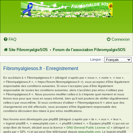
FAQ
Connexion
Site FibromyalgieSOS
Forum de l'association FibromyalgieSOS
Langue :
Fibromyalgiesos.fr - Enregistrement
En accédant à « Fibromyalgiesos.fr » (désigné ci-après par « nous », « notre », « nos »,
« Fibromyalgiesos.fr », « https://forum.fibromyalgiesos.fr »), vous acceptez d’être légalement
responsable des conditions suivantes. Si vous n’acceptez pas d’être légalement
responsable de toutes les conditions suivantes, alors n’accédez pas et/ou n’utilisez pas
« Fibromyalgiesos.fr ». Nous pouvons modifier celles-ci à n’importe quel moment et nous
ferons tout pour que vous en soyez informé, bien qu’il soit prudent de vérifier régulièrement
celles-ci par vous-même. Si vous continuez d’utiliser « Fibromyalgiesos.fr » alors que des
changements ont été effectués, vous acceptez d’être légalement responsable des
conditions découlant des mises à jour et/ou modifications.
Nos forums sont développés par phpBB (désigné ci-après par « ils », « eux », « leur »,
« logiciel phpBB », « www.phpbb.com », « phpBB Limited », « Équipes phpBB ») qui est un
script libre de forum, déclaré sous la licence «
GNU General Public License v2
» (désigné ci-
après par « GPL ») et qui peut être téléchargé depuis
www.phpbb.com
. Le logiciel phpBB