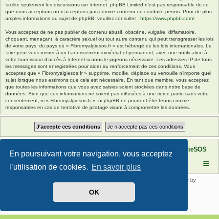
facilite seulement les discussions sur Internet. phpBB Limited n’est pas responsable de ce
que nous acceptons ou n’acceptons pas comme contenu ou conduite permis. Pour de plus
amples informations au sujet de phpBB, veuillez consulter :
https://www.phpbb.com/
.
Vous acceptez de ne pas publier de contenu abusif, obscène, vulgaire, diffamatoire,
choquant, menaçant, à caractère sexuel ou tout autre contenu qui peut transgresser les lois
de votre pays, du pays où « Fibromyalgiesos.fr » est hébergé ou les lois internationales. Le
faire peut vous mener à un bannissement immédiat et permanent, avec une notification à
votre fournisseur d’accès à Internet si nous le jugeons nécessaire. Les adresses IP de tous
les messages sont enregistrées pour aider au renforcement de ces conditions. Vous
acceptez que « Fibromyalgiesos.fr » supprime, modifie, déplace ou verrouille n’importe quel
sujet lorsque nous estimons que cela est nécessaire. En tant que membre, vous acceptez
que toutes les informations que vous avez saisies soient stockées dans notre base de
données. Bien que ces informations ne soient pas diffusées à une tierce partie sans votre
consentement, ni « Fibromyalgiesos.fr », ni phpBB ne pourront être tenus comme
responsables en cas de tentative de piratage visant à compromettre les données.
Site FibromyalgieSOS
Forum de l'association FibromyalgieSOS
En poursuivant votre navigation, vous acceptez
l’utilisation de cookies.
En savoir plus
Développé par
phpBB
® Forum Software © phpBB Limited | SE Square by
PhpBB3 BBCodes
OK
Traduit par
phpBB-fr.com
Confidentialité
|
Conditions