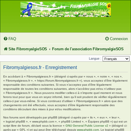
FAQ
Connexion
Site FibromyalgieSOS
Forum de l'association FibromyalgieSOS
Langue :
Fibromyalgiesos.fr - Enregistrement
En accédant à « Fibromyalgiesos.fr » (désigné ci-après par « nous », « notre », « nos »,
« Fibromyalgiesos.fr », « https://forum.fibromyalgiesos.fr »), vous acceptez d’être légalement
responsable des conditions suivantes. Si vous n’acceptez pas d’être légalement
responsable de toutes les conditions suivantes, alors n’accédez pas et/ou n’utilisez pas
« Fibromyalgiesos.fr ». Nous pouvons modifier celles-ci à n’importe quel moment et nous
ferons tout pour que vous en soyez informé, bien qu’il soit prudent de vérifier régulièrement
celles-ci par vous-même. Si vous continuez d’utiliser « Fibromyalgiesos.fr » alors que des
changements ont été effectués, vous acceptez d’être légalement responsable des
conditions découlant des mises à jour et/ou modifications.
Nos forums sont développés par phpBB (désigné ci-après par « ils », « eux », « leur »,
« logiciel phpBB », « www.phpbb.com », « phpBB Limited », « Équipes phpBB ») qui est un
script libre de forum, déclaré sous la licence «
GNU General Public License v2
» (désigné ci-
après par « GPL ») et qui peut être téléchargé depuis
www.phpbb.com
. Le logiciel phpBB