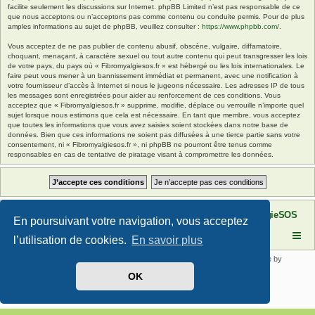
facilite seulement les discussions sur Internet. phpBB Limited n’est pas responsable de ce
que nous acceptons ou n’acceptons pas comme contenu ou conduite permis. Pour de plus
amples informations au sujet de phpBB, veuillez consulter :
https://www.phpbb.com/
.
Vous acceptez de ne pas publier de contenu abusif, obscène, vulgaire, diffamatoire,
choquant, menaçant, à caractère sexuel ou tout autre contenu qui peut transgresser les lois
de votre pays, du pays où « Fibromyalgiesos.fr » est hébergé ou les lois internationales. Le
faire peut vous mener à un bannissement immédiat et permanent, avec une notification à
votre fournisseur d’accès à Internet si nous le jugeons nécessaire. Les adresses IP de tous
les messages sont enregistrées pour aider au renforcement de ces conditions. Vous
acceptez que « Fibromyalgiesos.fr » supprime, modifie, déplace ou verrouille n’importe quel
sujet lorsque nous estimons que cela est nécessaire. En tant que membre, vous acceptez
que toutes les informations que vous avez saisies soient stockées dans notre base de
données. Bien que ces informations ne soient pas diffusées à une tierce partie sans votre
consentement, ni « Fibromyalgiesos.fr », ni phpBB ne pourront être tenus comme
responsables en cas de tentative de piratage visant à compromettre les données.
Site FibromyalgieSOS
Forum de l'association FibromyalgieSOS
En poursuivant votre navigation, vous acceptez
l’utilisation de cookies.
En savoir plus
Développé par
phpBB
® Forum Software © phpBB Limited | SE Square by
PhpBB3 BBCodes
OK
Traduit par
phpBB-fr.com
Confidentialité
|
Conditions