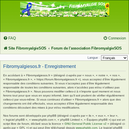
FAQ
Connexion
Site FibromyalgieSOS
Forum de l'association FibromyalgieSOS
Langue :
Fibromyalgiesos.fr - Enregistrement
En accédant à « Fibromyalgiesos.fr » (désigné ci-après par « nous », « notre », « nos »,
« Fibromyalgiesos.fr », « https://forum.fibromyalgiesos.fr »), vous acceptez d’être légalement
responsable des conditions suivantes. Si vous n’acceptez pas d’être légalement
responsable de toutes les conditions suivantes, alors n’accédez pas et/ou n’utilisez pas
« Fibromyalgiesos.fr ». Nous pouvons modifier celles-ci à n’importe quel moment et nous
ferons tout pour que vous en soyez informé, bien qu’il soit prudent de vérifier régulièrement
celles-ci par vous-même. Si vous continuez d’utiliser « Fibromyalgiesos.fr » alors que des
changements ont été effectués, vous acceptez d’être légalement responsable des
conditions découlant des mises à jour et/ou modifications.
Nos forums sont développés par phpBB (désigné ci-après par « ils », « eux », « leur »,
« logiciel phpBB », « www.phpbb.com », « phpBB Limited », « Équipes phpBB ») qui est un
script libre de forum, déclaré sous la licence «
GNU General Public License v2
» (désigné ci-
après par « GPL ») et qui peut être téléchargé depuis
www.phpbb.com
. Le logiciel phpBB