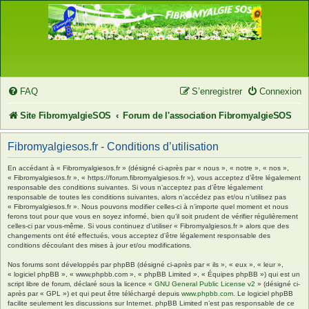
FAQ
S’enregistrer
Connexion
Site FibromyalgieSOS
Forum de l'association FibromyalgieSOS
Fibromyalgiesos.fr - Conditions d’utilisation
En accédant à « Fibromyalgiesos.fr » (désigné ci-après par « nous », « notre », « nos »,
« Fibromyalgiesos.fr », « https://forum.fibromyalgiesos.fr »), vous acceptez d’être légalement
responsable des conditions suivantes. Si vous n’acceptez pas d’être légalement
responsable de toutes les conditions suivantes, alors n’accédez pas et/ou n’utilisez pas
« Fibromyalgiesos.fr ». Nous pouvons modifier celles-ci à n’importe quel moment et nous
ferons tout pour que vous en soyez informé, bien qu’il soit prudent de vérifier régulièrement
celles-ci par vous-même. Si vous continuez d’utiliser « Fibromyalgiesos.fr » alors que des
changements ont été effectués, vous acceptez d’être légalement responsable des
conditions découlant des mises à jour et/ou modifications.
Nos forums sont développés par phpBB (désigné ci-après par « ils », « eux », « leur »,
« logiciel phpBB », « www.phpbb.com », « phpBB Limited », « Équipes phpBB ») qui est un
script libre de forum, déclaré sous la licence «
GNU General Public License v2
» (désigné ci-
après par « GPL ») et qui peut être téléchargé depuis
www.phpbb.com
. Le logiciel phpBB
facilite seulement les discussions sur Internet. phpBB Limited n’est pas responsable de ce