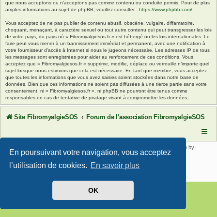
que nous acceptons ou n’acceptons pas comme contenu ou conduite permis. Pour de plus
amples informations au sujet de phpBB, veuillez consulter :
https://www.phpbb.com/
.
Vous acceptez de ne pas publier de contenu abusif, obscène, vulgaire, diffamatoire,
choquant, menaçant, à caractère sexuel ou tout autre contenu qui peut transgresser les lois
de votre pays, du pays où « Fibromyalgiesos.fr » est hébergé ou les lois internationales. Le
faire peut vous mener à un bannissement immédiat et permanent, avec une notification à
votre fournisseur d’accès à Internet si nous le jugeons nécessaire. Les adresses IP de tous
les messages sont enregistrées pour aider au renforcement de ces conditions. Vous
acceptez que « Fibromyalgiesos.fr » supprime, modifie, déplace ou verrouille n’importe quel
sujet lorsque nous estimons que cela est nécessaire. En tant que membre, vous acceptez
que toutes les informations que vous avez saisies soient stockées dans notre base de
données. Bien que ces informations ne soient pas diffusées à une tierce partie sans votre
consentement, ni « Fibromyalgiesos.fr », ni phpBB ne pourront être tenus comme
responsables en cas de tentative de piratage visant à compromettre les données.
Site FibromyalgieSOS
Forum de l'association FibromyalgieSOS
Développé par
phpBB
® Forum Software © phpBB Limited | SE Square by
En poursuivant votre navigation, vous acceptez
PhpBB3 BBCodes
Traduit par
phpBB-fr.com
l’utilisation de cookies.
En savoir plus
Confidentialité
|
Conditions
OK