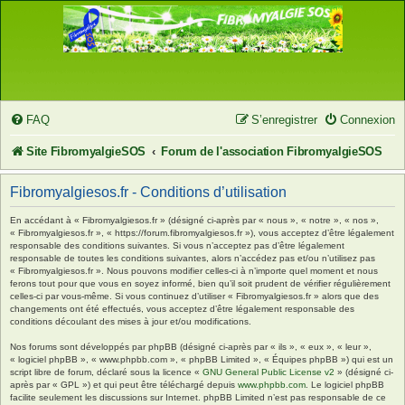
FAQ
S’enregistrer
Connexion
Site FibromyalgieSOS
Forum de l'association FibromyalgieSOS
Fibromyalgiesos.fr - Conditions d’utilisation
En accédant à « Fibromyalgiesos.fr » (désigné ci-après par « nous », « notre », « nos »,
« Fibromyalgiesos.fr », « https://forum.fibromyalgiesos.fr »), vous acceptez d’être légalement
responsable des conditions suivantes. Si vous n’acceptez pas d’être légalement
responsable de toutes les conditions suivantes, alors n’accédez pas et/ou n’utilisez pas
« Fibromyalgiesos.fr ». Nous pouvons modifier celles-ci à n’importe quel moment et nous
ferons tout pour que vous en soyez informé, bien qu’il soit prudent de vérifier régulièrement
celles-ci par vous-même. Si vous continuez d’utiliser « Fibromyalgiesos.fr » alors que des
changements ont été effectués, vous acceptez d’être légalement responsable des
conditions découlant des mises à jour et/ou modifications.
Nos forums sont développés par phpBB (désigné ci-après par « ils », « eux », « leur »,
« logiciel phpBB », « www.phpbb.com », « phpBB Limited », « Équipes phpBB ») qui est un
script libre de forum, déclaré sous la licence «
GNU General Public License v2
» (désigné ci-
après par « GPL ») et qui peut être téléchargé depuis
www.phpbb.com
. Le logiciel phpBB
facilite seulement les discussions sur Internet. phpBB Limited n’est pas responsable de ce