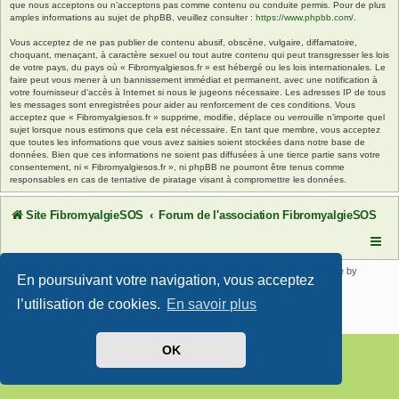
que nous acceptons ou n’acceptons pas comme contenu ou conduite permis. Pour de plus
amples informations au sujet de phpBB, veuillez consulter :
https://www.phpbb.com/
.
Vous acceptez de ne pas publier de contenu abusif, obscène, vulgaire, diffamatoire,
choquant, menaçant, à caractère sexuel ou tout autre contenu qui peut transgresser les lois
de votre pays, du pays où « Fibromyalgiesos.fr » est hébergé ou les lois internationales. Le
faire peut vous mener à un bannissement immédiat et permanent, avec une notification à
votre fournisseur d’accès à Internet si nous le jugeons nécessaire. Les adresses IP de tous
les messages sont enregistrées pour aider au renforcement de ces conditions. Vous
acceptez que « Fibromyalgiesos.fr » supprime, modifie, déplace ou verrouille n’importe quel
sujet lorsque nous estimons que cela est nécessaire. En tant que membre, vous acceptez
que toutes les informations que vous avez saisies soient stockées dans notre base de
données. Bien que ces informations ne soient pas diffusées à une tierce partie sans votre
consentement, ni « Fibromyalgiesos.fr », ni phpBB ne pourront être tenus comme
responsables en cas de tentative de piratage visant à compromettre les données.
Site FibromyalgieSOS
Forum de l'association FibromyalgieSOS
Développé par
phpBB
® Forum Software © phpBB Limited | SE Square by
En poursuivant votre navigation, vous acceptez
PhpBB3 BBCodes
Traduit par
phpBB-fr.com
l’utilisation de cookies.
En savoir plus
Confidentialité
|
Conditions
OK