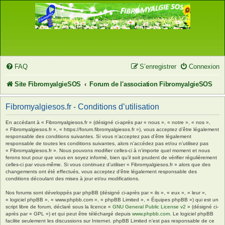
FAQ
S’enregistrer
Connexion
Site FibromyalgieSOS
Forum de l'association FibromyalgieSOS
Fibromyalgiesos.fr - Conditions d’utilisation
En accédant à « Fibromyalgiesos.fr » (désigné ci-après par « nous », « notre », « nos »,
« Fibromyalgiesos.fr », « https://forum.fibromyalgiesos.fr »), vous acceptez d’être légalement
responsable des conditions suivantes. Si vous n’acceptez pas d’être légalement
responsable de toutes les conditions suivantes, alors n’accédez pas et/ou n’utilisez pas
« Fibromyalgiesos.fr ». Nous pouvons modifier celles-ci à n’importe quel moment et nous
ferons tout pour que vous en soyez informé, bien qu’il soit prudent de vérifier régulièrement
celles-ci par vous-même. Si vous continuez d’utiliser « Fibromyalgiesos.fr » alors que des
changements ont été effectués, vous acceptez d’être légalement responsable des
conditions découlant des mises à jour et/ou modifications.
Nos forums sont développés par phpBB (désigné ci-après par « ils », « eux », « leur »,
« logiciel phpBB », « www.phpbb.com », « phpBB Limited », « Équipes phpBB ») qui est un
script libre de forum, déclaré sous la licence «
GNU General Public License v2
» (désigné ci-
après par « GPL ») et qui peut être téléchargé depuis
www.phpbb.com
. Le logiciel phpBB
facilite seulement les discussions sur Internet. phpBB Limited n’est pas responsable de ce