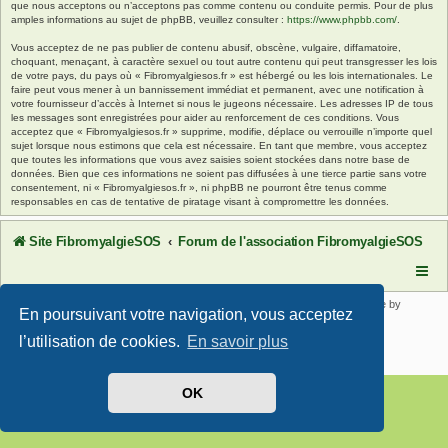
que nous acceptons ou n’acceptons pas comme contenu ou conduite permis. Pour de plus
amples informations au sujet de phpBB, veuillez consulter :
https://www.phpbb.com/
.
Vous acceptez de ne pas publier de contenu abusif, obscène, vulgaire, diffamatoire,
choquant, menaçant, à caractère sexuel ou tout autre contenu qui peut transgresser les lois
de votre pays, du pays où « Fibromyalgiesos.fr » est hébergé ou les lois internationales. Le
faire peut vous mener à un bannissement immédiat et permanent, avec une notification à
votre fournisseur d’accès à Internet si nous le jugeons nécessaire. Les adresses IP de tous
les messages sont enregistrées pour aider au renforcement de ces conditions. Vous
acceptez que « Fibromyalgiesos.fr » supprime, modifie, déplace ou verrouille n’importe quel
sujet lorsque nous estimons que cela est nécessaire. En tant que membre, vous acceptez
que toutes les informations que vous avez saisies soient stockées dans notre base de
données. Bien que ces informations ne soient pas diffusées à une tierce partie sans votre
consentement, ni « Fibromyalgiesos.fr », ni phpBB ne pourront être tenus comme
responsables en cas de tentative de piratage visant à compromettre les données.
Site FibromyalgieSOS
Forum de l'association FibromyalgieSOS
Développé par
phpBB
® Forum Software © phpBB Limited | SE Square by
En poursuivant votre navigation, vous acceptez
PhpBB3 BBCodes
Traduit par
phpBB-fr.com
l’utilisation de cookies.
En savoir plus
Confidentialité
|
Conditions
OK