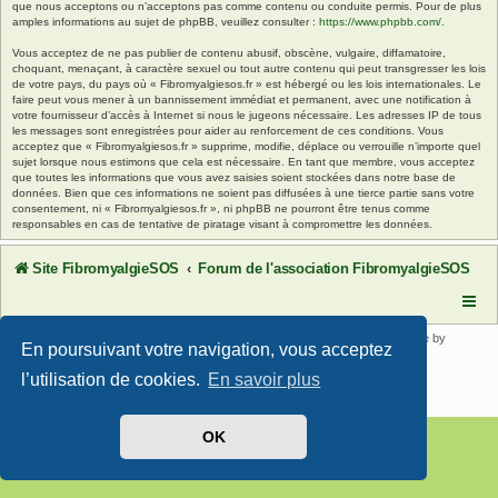
que nous acceptons ou n’acceptons pas comme contenu ou conduite permis. Pour de plus
amples informations au sujet de phpBB, veuillez consulter :
https://www.phpbb.com/
.
Vous acceptez de ne pas publier de contenu abusif, obscène, vulgaire, diffamatoire,
choquant, menaçant, à caractère sexuel ou tout autre contenu qui peut transgresser les lois
de votre pays, du pays où « Fibromyalgiesos.fr » est hébergé ou les lois internationales. Le
faire peut vous mener à un bannissement immédiat et permanent, avec une notification à
votre fournisseur d’accès à Internet si nous le jugeons nécessaire. Les adresses IP de tous
les messages sont enregistrées pour aider au renforcement de ces conditions. Vous
acceptez que « Fibromyalgiesos.fr » supprime, modifie, déplace ou verrouille n’importe quel
sujet lorsque nous estimons que cela est nécessaire. En tant que membre, vous acceptez
que toutes les informations que vous avez saisies soient stockées dans notre base de
données. Bien que ces informations ne soient pas diffusées à une tierce partie sans votre
consentement, ni « Fibromyalgiesos.fr », ni phpBB ne pourront être tenus comme
responsables en cas de tentative de piratage visant à compromettre les données.
Site FibromyalgieSOS
Forum de l'association FibromyalgieSOS
Développé par
phpBB
® Forum Software © phpBB Limited | SE Square by
En poursuivant votre navigation, vous acceptez
PhpBB3 BBCodes
Traduit par
phpBB-fr.com
l’utilisation de cookies.
En savoir plus
Confidentialité
|
Conditions
OK