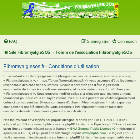
FAQ
S’enregistrer
Connexion
Site FibromyalgieSOS
Forum de l'association FibromyalgieSOS
Fibromyalgiesos.fr - Conditions d’utilisation
En accédant à « Fibromyalgiesos.fr » (désigné ci-après par « nous », « notre », « nos »,
« Fibromyalgiesos.fr », « https://forum.fibromyalgiesos.fr »), vous acceptez d’être légalement
responsable des conditions suivantes. Si vous n’acceptez pas d’être légalement
responsable de toutes les conditions suivantes, alors n’accédez pas et/ou n’utilisez pas
« Fibromyalgiesos.fr ». Nous pouvons modifier celles-ci à n’importe quel moment et nous
ferons tout pour que vous en soyez informé, bien qu’il soit prudent de vérifier régulièrement
celles-ci par vous-même. Si vous continuez d’utiliser « Fibromyalgiesos.fr » alors que des
changements ont été effectués, vous acceptez d’être légalement responsable des
conditions découlant des mises à jour et/ou modifications.
Nos forums sont développés par phpBB (désigné ci-après par « ils », « eux », « leur »,
« logiciel phpBB », « www.phpbb.com », « phpBB Limited », « Équipes phpBB ») qui est un
script libre de forum, déclaré sous la licence «
GNU General Public License v2
» (désigné ci-
après par « GPL ») et qui peut être téléchargé depuis
www.phpbb.com
. Le logiciel phpBB
facilite seulement les discussions sur Internet. phpBB Limited n’est pas responsable de ce