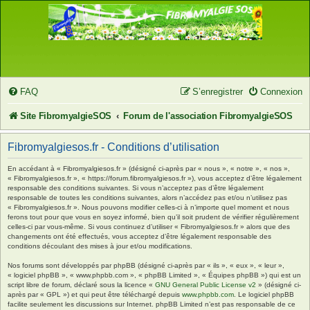
FAQ
S’enregistrer
Connexion
Site FibromyalgieSOS
Forum de l'association FibromyalgieSOS
Fibromyalgiesos.fr - Conditions d’utilisation
En accédant à « Fibromyalgiesos.fr » (désigné ci-après par « nous », « notre », « nos »,
« Fibromyalgiesos.fr », « https://forum.fibromyalgiesos.fr »), vous acceptez d’être légalement
responsable des conditions suivantes. Si vous n’acceptez pas d’être légalement
responsable de toutes les conditions suivantes, alors n’accédez pas et/ou n’utilisez pas
« Fibromyalgiesos.fr ». Nous pouvons modifier celles-ci à n’importe quel moment et nous
ferons tout pour que vous en soyez informé, bien qu’il soit prudent de vérifier régulièrement
celles-ci par vous-même. Si vous continuez d’utiliser « Fibromyalgiesos.fr » alors que des
changements ont été effectués, vous acceptez d’être légalement responsable des
conditions découlant des mises à jour et/ou modifications.
Nos forums sont développés par phpBB (désigné ci-après par « ils », « eux », « leur »,
« logiciel phpBB », « www.phpbb.com », « phpBB Limited », « Équipes phpBB ») qui est un
script libre de forum, déclaré sous la licence «
GNU General Public License v2
» (désigné ci-
après par « GPL ») et qui peut être téléchargé depuis
www.phpbb.com
. Le logiciel phpBB
facilite seulement les discussions sur Internet. phpBB Limited n’est pas responsable de ce