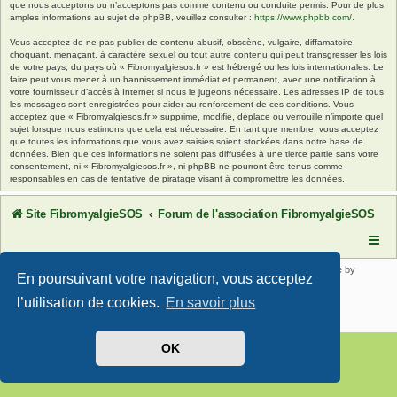
que nous acceptons ou n’acceptons pas comme contenu ou conduite permis. Pour de plus
amples informations au sujet de phpBB, veuillez consulter :
https://www.phpbb.com/
.
Vous acceptez de ne pas publier de contenu abusif, obscène, vulgaire, diffamatoire,
choquant, menaçant, à caractère sexuel ou tout autre contenu qui peut transgresser les lois
de votre pays, du pays où « Fibromyalgiesos.fr » est hébergé ou les lois internationales. Le
faire peut vous mener à un bannissement immédiat et permanent, avec une notification à
votre fournisseur d’accès à Internet si nous le jugeons nécessaire. Les adresses IP de tous
les messages sont enregistrées pour aider au renforcement de ces conditions. Vous
acceptez que « Fibromyalgiesos.fr » supprime, modifie, déplace ou verrouille n’importe quel
sujet lorsque nous estimons que cela est nécessaire. En tant que membre, vous acceptez
que toutes les informations que vous avez saisies soient stockées dans notre base de
données. Bien que ces informations ne soient pas diffusées à une tierce partie sans votre
consentement, ni « Fibromyalgiesos.fr », ni phpBB ne pourront être tenus comme
responsables en cas de tentative de piratage visant à compromettre les données.
Site FibromyalgieSOS
Forum de l'association FibromyalgieSOS
Développé par
phpBB
® Forum Software © phpBB Limited | SE Square by
En poursuivant votre navigation, vous acceptez
PhpBB3 BBCodes
Traduit par
phpBB-fr.com
l’utilisation de cookies.
En savoir plus
Confidentialité
|
Conditions
OK