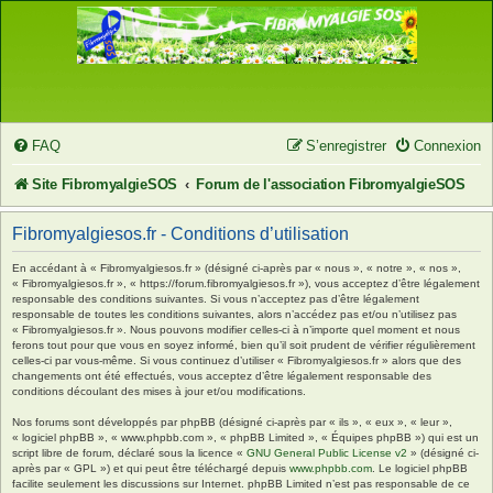
FAQ
S’enregistrer
Connexion
Site FibromyalgieSOS
Forum de l'association FibromyalgieSOS
Fibromyalgiesos.fr - Conditions d’utilisation
En accédant à « Fibromyalgiesos.fr » (désigné ci-après par « nous », « notre », « nos »,
« Fibromyalgiesos.fr », « https://forum.fibromyalgiesos.fr »), vous acceptez d’être légalement
responsable des conditions suivantes. Si vous n’acceptez pas d’être légalement
responsable de toutes les conditions suivantes, alors n’accédez pas et/ou n’utilisez pas
« Fibromyalgiesos.fr ». Nous pouvons modifier celles-ci à n’importe quel moment et nous
ferons tout pour que vous en soyez informé, bien qu’il soit prudent de vérifier régulièrement
celles-ci par vous-même. Si vous continuez d’utiliser « Fibromyalgiesos.fr » alors que des
changements ont été effectués, vous acceptez d’être légalement responsable des
conditions découlant des mises à jour et/ou modifications.
Nos forums sont développés par phpBB (désigné ci-après par « ils », « eux », « leur »,
« logiciel phpBB », « www.phpbb.com », « phpBB Limited », « Équipes phpBB ») qui est un
script libre de forum, déclaré sous la licence «
GNU General Public License v2
» (désigné ci-
après par « GPL ») et qui peut être téléchargé depuis
www.phpbb.com
. Le logiciel phpBB
facilite seulement les discussions sur Internet. phpBB Limited n’est pas responsable de ce