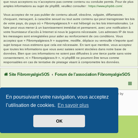
que nous acceptons ou n’acceptons pas comme contenu ou conduite permis. Pour de plus
amples informations au sujet de phpBB, veuillez consulter :
https://www.phpbb.com/
.
Vous acceptez de ne pas publier de contenu abusif, obscène, vulgaire, diffamatoire,
choquant, menaçant, à caractère sexuel ou tout autre contenu qui peut transgresser les lois
de votre pays, du pays où « Fibromyalgiesos.fr » est hébergé ou les lois internationales. Le
faire peut vous mener à un bannissement immédiat et permanent, avec une notification à
votre fournisseur d’accès à Internet si nous le jugeons nécessaire. Les adresses IP de tous
les messages sont enregistrées pour aider au renforcement de ces conditions. Vous
acceptez que « Fibromyalgiesos.fr » supprime, modifie, déplace ou verrouille n’importe quel
sujet lorsque nous estimons que cela est nécessaire. En tant que membre, vous acceptez
que toutes les informations que vous avez saisies soient stockées dans notre base de
données. Bien que ces informations ne soient pas diffusées à une tierce partie sans votre
consentement, ni « Fibromyalgiesos.fr », ni phpBB ne pourront être tenus comme
responsables en cas de tentative de piratage visant à compromettre les données.
Site FibromyalgieSOS
Forum de l'association FibromyalgieSOS
Développé par
phpBB
® Forum Software © phpBB Limited | SE Square by
En poursuivant votre navigation, vous acceptez
PhpBB3 BBCodes
Traduit par
phpBB-fr.com
l’utilisation de cookies.
En savoir plus
Confidentialité
|
Conditions
OK