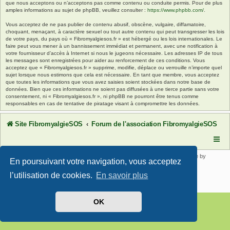
que nous acceptons ou n’acceptons pas comme contenu ou conduite permis. Pour de plus
amples informations au sujet de phpBB, veuillez consulter :
https://www.phpbb.com/
.
Vous acceptez de ne pas publier de contenu abusif, obscène, vulgaire, diffamatoire,
choquant, menaçant, à caractère sexuel ou tout autre contenu qui peut transgresser les lois
de votre pays, du pays où « Fibromyalgiesos.fr » est hébergé ou les lois internationales. Le
faire peut vous mener à un bannissement immédiat et permanent, avec une notification à
votre fournisseur d’accès à Internet si nous le jugeons nécessaire. Les adresses IP de tous
les messages sont enregistrées pour aider au renforcement de ces conditions. Vous
acceptez que « Fibromyalgiesos.fr » supprime, modifie, déplace ou verrouille n’importe quel
sujet lorsque nous estimons que cela est nécessaire. En tant que membre, vous acceptez
que toutes les informations que vous avez saisies soient stockées dans notre base de
données. Bien que ces informations ne soient pas diffusées à une tierce partie sans votre
consentement, ni « Fibromyalgiesos.fr », ni phpBB ne pourront être tenus comme
responsables en cas de tentative de piratage visant à compromettre les données.
Site FibromyalgieSOS
Forum de l'association FibromyalgieSOS
Développé par
phpBB
® Forum Software © phpBB Limited | SE Square by
En poursuivant votre navigation, vous acceptez
PhpBB3 BBCodes
Traduit par
phpBB-fr.com
l’utilisation de cookies.
En savoir plus
Confidentialité
|
Conditions
OK