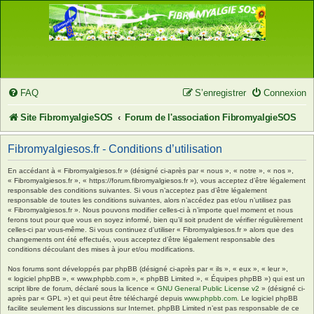
FAQ
S’enregistrer
Connexion
Site FibromyalgieSOS
Forum de l'association FibromyalgieSOS
Fibromyalgiesos.fr - Conditions d’utilisation
En accédant à « Fibromyalgiesos.fr » (désigné ci-après par « nous », « notre », « nos »,
« Fibromyalgiesos.fr », « https://forum.fibromyalgiesos.fr »), vous acceptez d’être légalement
responsable des conditions suivantes. Si vous n’acceptez pas d’être légalement
responsable de toutes les conditions suivantes, alors n’accédez pas et/ou n’utilisez pas
« Fibromyalgiesos.fr ». Nous pouvons modifier celles-ci à n’importe quel moment et nous
ferons tout pour que vous en soyez informé, bien qu’il soit prudent de vérifier régulièrement
celles-ci par vous-même. Si vous continuez d’utiliser « Fibromyalgiesos.fr » alors que des
changements ont été effectués, vous acceptez d’être légalement responsable des
conditions découlant des mises à jour et/ou modifications.
Nos forums sont développés par phpBB (désigné ci-après par « ils », « eux », « leur »,
« logiciel phpBB », « www.phpbb.com », « phpBB Limited », « Équipes phpBB ») qui est un
script libre de forum, déclaré sous la licence «
GNU General Public License v2
» (désigné ci-
après par « GPL ») et qui peut être téléchargé depuis
www.phpbb.com
. Le logiciel phpBB
facilite seulement les discussions sur Internet. phpBB Limited n’est pas responsable de ce