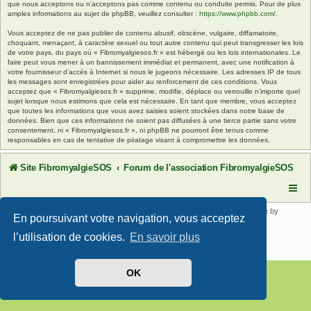
que nous acceptons ou n’acceptons pas comme contenu ou conduite permis. Pour de plus
amples informations au sujet de phpBB, veuillez consulter :
https://www.phpbb.com/
.
Vous acceptez de ne pas publier de contenu abusif, obscène, vulgaire, diffamatoire,
choquant, menaçant, à caractère sexuel ou tout autre contenu qui peut transgresser les lois
de votre pays, du pays où « Fibromyalgiesos.fr » est hébergé ou les lois internationales. Le
faire peut vous mener à un bannissement immédiat et permanent, avec une notification à
votre fournisseur d’accès à Internet si nous le jugeons nécessaire. Les adresses IP de tous
les messages sont enregistrées pour aider au renforcement de ces conditions. Vous
acceptez que « Fibromyalgiesos.fr » supprime, modifie, déplace ou verrouille n’importe quel
sujet lorsque nous estimons que cela est nécessaire. En tant que membre, vous acceptez
que toutes les informations que vous avez saisies soient stockées dans notre base de
données. Bien que ces informations ne soient pas diffusées à une tierce partie sans votre
consentement, ni « Fibromyalgiesos.fr », ni phpBB ne pourront être tenus comme
responsables en cas de tentative de piratage visant à compromettre les données.
Site FibromyalgieSOS
Forum de l'association FibromyalgieSOS
Développé par
phpBB
® Forum Software © phpBB Limited | SE Square by
En poursuivant votre navigation, vous acceptez
PhpBB3 BBCodes
Traduit par
phpBB-fr.com
l’utilisation de cookies.
En savoir plus
Confidentialité
|
Conditions
OK