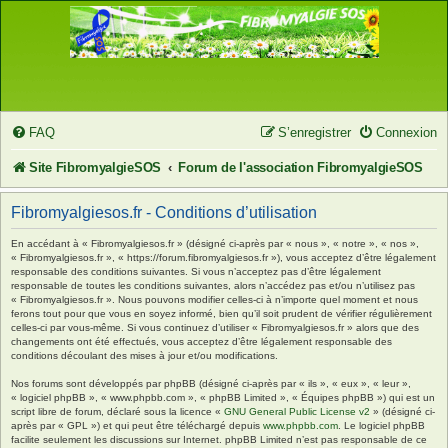
FAQ
S’enregistrer
Connexion
Site FibromyalgieSOS
Forum de l'association FibromyalgieSOS
Fibromyalgiesos.fr - Conditions d’utilisation
En accédant à « Fibromyalgiesos.fr » (désigné ci-après par « nous », « notre », « nos »,
« Fibromyalgiesos.fr », « https://forum.fibromyalgiesos.fr »), vous acceptez d’être légalement
responsable des conditions suivantes. Si vous n’acceptez pas d’être légalement
responsable de toutes les conditions suivantes, alors n’accédez pas et/ou n’utilisez pas
« Fibromyalgiesos.fr ». Nous pouvons modifier celles-ci à n’importe quel moment et nous
ferons tout pour que vous en soyez informé, bien qu’il soit prudent de vérifier régulièrement
celles-ci par vous-même. Si vous continuez d’utiliser « Fibromyalgiesos.fr » alors que des
changements ont été effectués, vous acceptez d’être légalement responsable des
conditions découlant des mises à jour et/ou modifications.
Nos forums sont développés par phpBB (désigné ci-après par « ils », « eux », « leur »,
« logiciel phpBB », « www.phpbb.com », « phpBB Limited », « Équipes phpBB ») qui est un
script libre de forum, déclaré sous la licence «
GNU General Public License v2
» (désigné ci-
après par « GPL ») et qui peut être téléchargé depuis
www.phpbb.com
. Le logiciel phpBB
facilite seulement les discussions sur Internet. phpBB Limited n’est pas responsable de ce