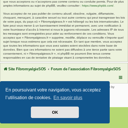
que nous acceptons ou n’acceptons pas comme contenu ou conduite permis. Pour de plus
amples informations au sujet de phpBB, veuillez consulter :
https://www.phpbb.com/
.
Vous acceptez de ne pas publier de contenu abusif, obscène, vulgaire, diffamatoire,
choquant, menaçant, à caractère sexuel ou tout autre contenu qui peut transgresser les lois
de votre pays, du pays où « Fibromyalgiesos.fr » est hébergé ou les lois internationales. Le
faire peut vous mener à un bannissement immédiat et permanent, avec une notification à
votre fournisseur d’accès à Internet si nous le jugeons nécessaire. Les adresses IP de tous
les messages sont enregistrées pour aider au renforcement de ces conditions. Vous
acceptez que « Fibromyalgiesos.fr » supprime, modifie, déplace ou verrouille n’importe quel
sujet lorsque nous estimons que cela est nécessaire. En tant que membre, vous acceptez
que toutes les informations que vous avez saisies soient stockées dans notre base de
données. Bien que ces informations ne soient pas diffusées à une tierce partie sans votre
consentement, ni « Fibromyalgiesos.fr », ni phpBB ne pourront être tenus comme
responsables en cas de tentative de piratage visant à compromettre les données.
Site FibromyalgieSOS
Forum de l'association FibromyalgieSOS
Développé par
phpBB
® Forum Software © phpBB Limited | SE Square by
En poursuivant votre navigation, vous acceptez
PhpBB3 BBCodes
Traduit par
phpBB-fr.com
l’utilisation de cookies.
En savoir plus
Confidentialité
|
Conditions
OK