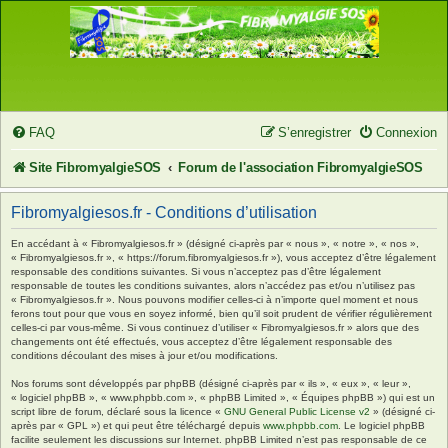
FAQ
S’enregistrer
Connexion
Site FibromyalgieSOS
Forum de l'association FibromyalgieSOS
Fibromyalgiesos.fr - Conditions d’utilisation
En accédant à « Fibromyalgiesos.fr » (désigné ci-après par « nous », « notre », « nos »,
« Fibromyalgiesos.fr », « https://forum.fibromyalgiesos.fr »), vous acceptez d’être légalement
responsable des conditions suivantes. Si vous n’acceptez pas d’être légalement
responsable de toutes les conditions suivantes, alors n’accédez pas et/ou n’utilisez pas
« Fibromyalgiesos.fr ». Nous pouvons modifier celles-ci à n’importe quel moment et nous
ferons tout pour que vous en soyez informé, bien qu’il soit prudent de vérifier régulièrement
celles-ci par vous-même. Si vous continuez d’utiliser « Fibromyalgiesos.fr » alors que des
changements ont été effectués, vous acceptez d’être légalement responsable des
conditions découlant des mises à jour et/ou modifications.
Nos forums sont développés par phpBB (désigné ci-après par « ils », « eux », « leur »,
« logiciel phpBB », « www.phpbb.com », « phpBB Limited », « Équipes phpBB ») qui est un
script libre de forum, déclaré sous la licence «
GNU General Public License v2
» (désigné ci-
après par « GPL ») et qui peut être téléchargé depuis
www.phpbb.com
. Le logiciel phpBB
facilite seulement les discussions sur Internet. phpBB Limited n’est pas responsable de ce