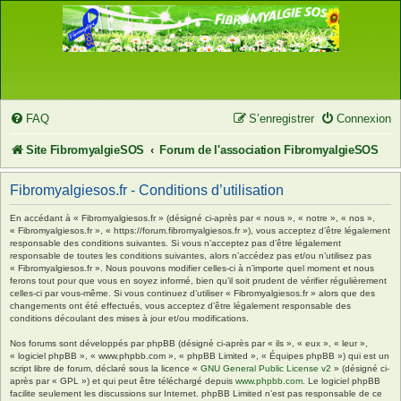
FAQ
S’enregistrer
Connexion
Site FibromyalgieSOS
Forum de l'association FibromyalgieSOS
Fibromyalgiesos.fr - Conditions d’utilisation
En accédant à « Fibromyalgiesos.fr » (désigné ci-après par « nous », « notre », « nos »,
« Fibromyalgiesos.fr », « https://forum.fibromyalgiesos.fr »), vous acceptez d’être légalement
responsable des conditions suivantes. Si vous n’acceptez pas d’être légalement
responsable de toutes les conditions suivantes, alors n’accédez pas et/ou n’utilisez pas
« Fibromyalgiesos.fr ». Nous pouvons modifier celles-ci à n’importe quel moment et nous
ferons tout pour que vous en soyez informé, bien qu’il soit prudent de vérifier régulièrement
celles-ci par vous-même. Si vous continuez d’utiliser « Fibromyalgiesos.fr » alors que des
changements ont été effectués, vous acceptez d’être légalement responsable des
conditions découlant des mises à jour et/ou modifications.
Nos forums sont développés par phpBB (désigné ci-après par « ils », « eux », « leur »,
« logiciel phpBB », « www.phpbb.com », « phpBB Limited », « Équipes phpBB ») qui est un
script libre de forum, déclaré sous la licence «
GNU General Public License v2
» (désigné ci-
après par « GPL ») et qui peut être téléchargé depuis
www.phpbb.com
. Le logiciel phpBB
facilite seulement les discussions sur Internet. phpBB Limited n’est pas responsable de ce