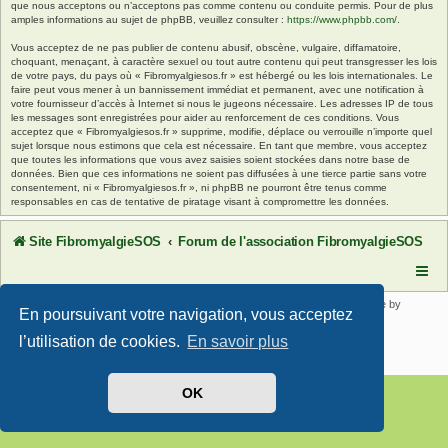
que nous acceptons ou n’acceptons pas comme contenu ou conduite permis. Pour de plus
amples informations au sujet de phpBB, veuillez consulter :
https://www.phpbb.com/
.
Vous acceptez de ne pas publier de contenu abusif, obscène, vulgaire, diffamatoire,
choquant, menaçant, à caractère sexuel ou tout autre contenu qui peut transgresser les lois
de votre pays, du pays où « Fibromyalgiesos.fr » est hébergé ou les lois internationales. Le
faire peut vous mener à un bannissement immédiat et permanent, avec une notification à
votre fournisseur d’accès à Internet si nous le jugeons nécessaire. Les adresses IP de tous
les messages sont enregistrées pour aider au renforcement de ces conditions. Vous
acceptez que « Fibromyalgiesos.fr » supprime, modifie, déplace ou verrouille n’importe quel
sujet lorsque nous estimons que cela est nécessaire. En tant que membre, vous acceptez
que toutes les informations que vous avez saisies soient stockées dans notre base de
données. Bien que ces informations ne soient pas diffusées à une tierce partie sans votre
consentement, ni « Fibromyalgiesos.fr », ni phpBB ne pourront être tenus comme
responsables en cas de tentative de piratage visant à compromettre les données.
Site FibromyalgieSOS
Forum de l'association FibromyalgieSOS
Développé par
phpBB
® Forum Software © phpBB Limited | SE Square by
En poursuivant votre navigation, vous acceptez
PhpBB3 BBCodes
Traduit par
phpBB-fr.com
l’utilisation de cookies.
En savoir plus
Confidentialité
|
Conditions
OK