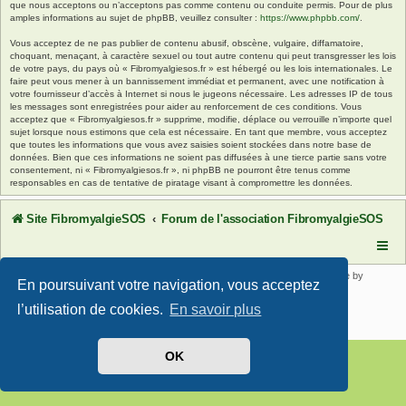
que nous acceptons ou n’acceptons pas comme contenu ou conduite permis. Pour de plus
amples informations au sujet de phpBB, veuillez consulter :
https://www.phpbb.com/
.
Vous acceptez de ne pas publier de contenu abusif, obscène, vulgaire, diffamatoire,
choquant, menaçant, à caractère sexuel ou tout autre contenu qui peut transgresser les lois
de votre pays, du pays où « Fibromyalgiesos.fr » est hébergé ou les lois internationales. Le
faire peut vous mener à un bannissement immédiat et permanent, avec une notification à
votre fournisseur d’accès à Internet si nous le jugeons nécessaire. Les adresses IP de tous
les messages sont enregistrées pour aider au renforcement de ces conditions. Vous
acceptez que « Fibromyalgiesos.fr » supprime, modifie, déplace ou verrouille n’importe quel
sujet lorsque nous estimons que cela est nécessaire. En tant que membre, vous acceptez
que toutes les informations que vous avez saisies soient stockées dans notre base de
données. Bien que ces informations ne soient pas diffusées à une tierce partie sans votre
consentement, ni « Fibromyalgiesos.fr », ni phpBB ne pourront être tenus comme
responsables en cas de tentative de piratage visant à compromettre les données.
Site FibromyalgieSOS
Forum de l'association FibromyalgieSOS
Développé par
phpBB
® Forum Software © phpBB Limited | SE Square by
En poursuivant votre navigation, vous acceptez
PhpBB3 BBCodes
Traduit par
phpBB-fr.com
l’utilisation de cookies.
En savoir plus
Confidentialité
|
Conditions
OK