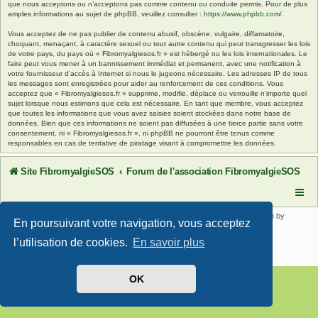
que nous acceptons ou n’acceptons pas comme contenu ou conduite permis. Pour de plus
amples informations au sujet de phpBB, veuillez consulter :
https://www.phpbb.com/
.
Vous acceptez de ne pas publier de contenu abusif, obscène, vulgaire, diffamatoire,
choquant, menaçant, à caractère sexuel ou tout autre contenu qui peut transgresser les lois
de votre pays, du pays où « Fibromyalgiesos.fr » est hébergé ou les lois internationales. Le
faire peut vous mener à un bannissement immédiat et permanent, avec une notification à
votre fournisseur d’accès à Internet si nous le jugeons nécessaire. Les adresses IP de tous
les messages sont enregistrées pour aider au renforcement de ces conditions. Vous
acceptez que « Fibromyalgiesos.fr » supprime, modifie, déplace ou verrouille n’importe quel
sujet lorsque nous estimons que cela est nécessaire. En tant que membre, vous acceptez
que toutes les informations que vous avez saisies soient stockées dans notre base de
données. Bien que ces informations ne soient pas diffusées à une tierce partie sans votre
consentement, ni « Fibromyalgiesos.fr », ni phpBB ne pourront être tenus comme
responsables en cas de tentative de piratage visant à compromettre les données.
Site FibromyalgieSOS
Forum de l'association FibromyalgieSOS
Développé par
phpBB
® Forum Software © phpBB Limited | SE Square by
En poursuivant votre navigation, vous acceptez
PhpBB3 BBCodes
Traduit par
phpBB-fr.com
l’utilisation de cookies.
En savoir plus
Confidentialité
|
Conditions
OK