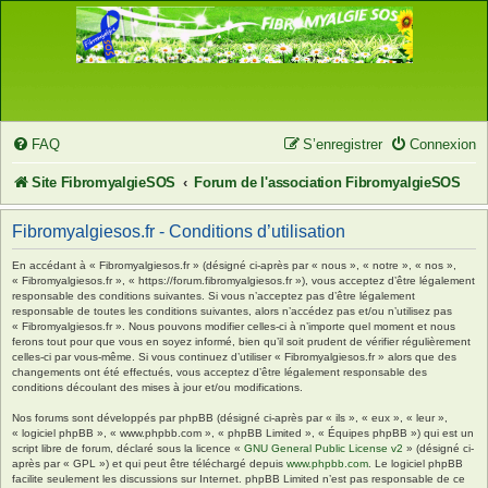
FAQ
S’enregistrer
Connexion
Site FibromyalgieSOS
Forum de l'association FibromyalgieSOS
Fibromyalgiesos.fr - Conditions d’utilisation
En accédant à « Fibromyalgiesos.fr » (désigné ci-après par « nous », « notre », « nos »,
« Fibromyalgiesos.fr », « https://forum.fibromyalgiesos.fr »), vous acceptez d’être légalement
responsable des conditions suivantes. Si vous n’acceptez pas d’être légalement
responsable de toutes les conditions suivantes, alors n’accédez pas et/ou n’utilisez pas
« Fibromyalgiesos.fr ». Nous pouvons modifier celles-ci à n’importe quel moment et nous
ferons tout pour que vous en soyez informé, bien qu’il soit prudent de vérifier régulièrement
celles-ci par vous-même. Si vous continuez d’utiliser « Fibromyalgiesos.fr » alors que des
changements ont été effectués, vous acceptez d’être légalement responsable des
conditions découlant des mises à jour et/ou modifications.
Nos forums sont développés par phpBB (désigné ci-après par « ils », « eux », « leur »,
« logiciel phpBB », « www.phpbb.com », « phpBB Limited », « Équipes phpBB ») qui est un
script libre de forum, déclaré sous la licence «
GNU General Public License v2
» (désigné ci-
après par « GPL ») et qui peut être téléchargé depuis
www.phpbb.com
. Le logiciel phpBB
facilite seulement les discussions sur Internet. phpBB Limited n’est pas responsable de ce