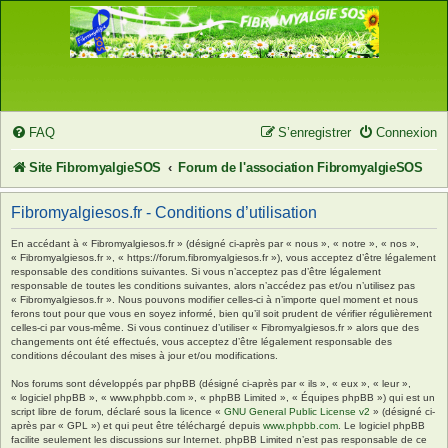
FAQ
S’enregistrer
Connexion
Site FibromyalgieSOS
Forum de l'association FibromyalgieSOS
Fibromyalgiesos.fr - Conditions d’utilisation
En accédant à « Fibromyalgiesos.fr » (désigné ci-après par « nous », « notre », « nos »,
« Fibromyalgiesos.fr », « https://forum.fibromyalgiesos.fr »), vous acceptez d’être légalement
responsable des conditions suivantes. Si vous n’acceptez pas d’être légalement
responsable de toutes les conditions suivantes, alors n’accédez pas et/ou n’utilisez pas
« Fibromyalgiesos.fr ». Nous pouvons modifier celles-ci à n’importe quel moment et nous
ferons tout pour que vous en soyez informé, bien qu’il soit prudent de vérifier régulièrement
celles-ci par vous-même. Si vous continuez d’utiliser « Fibromyalgiesos.fr » alors que des
changements ont été effectués, vous acceptez d’être légalement responsable des
conditions découlant des mises à jour et/ou modifications.
Nos forums sont développés par phpBB (désigné ci-après par « ils », « eux », « leur »,
« logiciel phpBB », « www.phpbb.com », « phpBB Limited », « Équipes phpBB ») qui est un
script libre de forum, déclaré sous la licence «
GNU General Public License v2
» (désigné ci-
après par « GPL ») et qui peut être téléchargé depuis
www.phpbb.com
. Le logiciel phpBB
facilite seulement les discussions sur Internet. phpBB Limited n’est pas responsable de ce