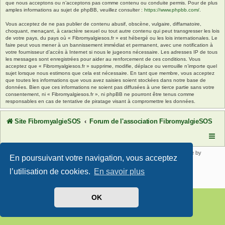
que nous acceptons ou n’acceptons pas comme contenu ou conduite permis. Pour de plus
amples informations au sujet de phpBB, veuillez consulter :
https://www.phpbb.com/
.
Vous acceptez de ne pas publier de contenu abusif, obscène, vulgaire, diffamatoire,
choquant, menaçant, à caractère sexuel ou tout autre contenu qui peut transgresser les lois
de votre pays, du pays où « Fibromyalgiesos.fr » est hébergé ou les lois internationales. Le
faire peut vous mener à un bannissement immédiat et permanent, avec une notification à
votre fournisseur d’accès à Internet si nous le jugeons nécessaire. Les adresses IP de tous
les messages sont enregistrées pour aider au renforcement de ces conditions. Vous
acceptez que « Fibromyalgiesos.fr » supprime, modifie, déplace ou verrouille n’importe quel
sujet lorsque nous estimons que cela est nécessaire. En tant que membre, vous acceptez
que toutes les informations que vous avez saisies soient stockées dans notre base de
données. Bien que ces informations ne soient pas diffusées à une tierce partie sans votre
consentement, ni « Fibromyalgiesos.fr », ni phpBB ne pourront être tenus comme
responsables en cas de tentative de piratage visant à compromettre les données.
Site FibromyalgieSOS
Forum de l'association FibromyalgieSOS
Développé par
phpBB
® Forum Software © phpBB Limited | SE Square by
En poursuivant votre navigation, vous acceptez
PhpBB3 BBCodes
Traduit par
phpBB-fr.com
l’utilisation de cookies.
En savoir plus
Confidentialité
|
Conditions
OK