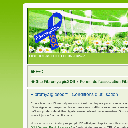
Forum de l'association FibromyalgieSOS
FAQ
Site FibromyalgieSOS
Forum de l'association F
Fibromyalgiesos.fr - Conditions d’utilisation
En accédant à « Fibromyalgiesos.fr » (désigné ci-après par « nous », « no
d’être légalement responsable de toutes les conditions suivantes, alors n
qu’il soit prudent de vérifier régulièrement celles-ci par vous-même. Si 
mises à jour et/ou modifications.
Nos forums sont développés par phpBB (désigné ci-après par « ils », « eu
GNU General Public License v2
» (désigné ci-après par « GPL ») et qui p