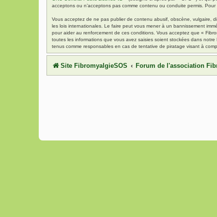
acceptons ou n’acceptons pas comme contenu ou conduite permis. Pour de
Vous acceptez de ne pas publier de contenu abusif, obscène, vulgaire, di
les lois internationales. Le faire peut vous mener à un bannissement immé
pour aider au renforcement de ces conditions. Vous acceptez que « Fibrom
toutes les informations que vous avez saisies soient stockées dans notre
tenus comme responsables en cas de tentative de piratage visant à comp
Site FibromyalgieSOS
Forum de l'association F