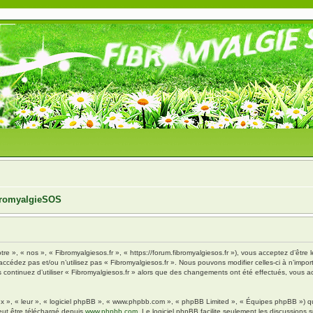
ibromyalgieSOS
tre », « nos », « Fibromyalgiesos.fr », « https://forum.fibromyalgiesos.fr »), vous acceptez d’êt
’accédez pas et/ou n’utilisez pas « Fibromyalgiesos.fr ». Nous pouvons modifier celles-ci à n’im
vous continuez d’utiliser « Fibromyalgiesos.fr » alors que des changements ont été effectués, vou
x », « leur », « logiciel phpBB », « www.phpbb.com », « phpBB Limited », « Équipes phpBB ») qui 
eut être téléchargé depuis
www.phpbb.com
. Le logiciel phpBB facilite seulement les discussions