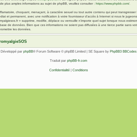
 plus amples informations au sujet de phpBB, veuillez consulter :
https://www.phpbb.com/
.
ffamatoire, choquant, menaçant, à caractère sexuel ou tout autre contenu qui peut transgresser l
diat et permanent, avec une notification à votre fournisseur d’accès à Internet si nous le jugeo
yalgiesos.fr » supprime, modifie, déplace ou verrouille n’importe quel sujet lorsque nous esti
 base de données. Bien que ces informations ne soient pas diffusées à une tierce partie sans vot
romettre les données.
ibromyalgieSOS
Développé par
phpBB
® Forum Software © phpBB Limited | SE Square by
PhpBB3 BBCodes
Traduit par
phpBB-fr.com
Confidentialité
|
Conditions