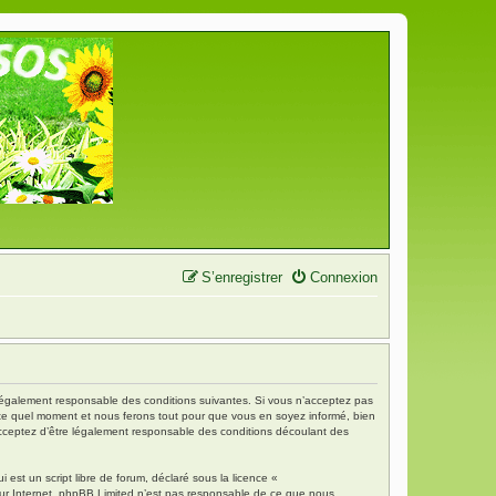
S’enregistrer
Connexion
re légalement responsable des conditions suivantes. Si vous n’acceptez pas
porte quel moment et nous ferons tout pour que vous en soyez informé, bien
s acceptez d’être légalement responsable des conditions découlant des
est un script libre de forum, déclaré sous la licence «
 sur Internet. phpBB Limited n’est pas responsable de ce que nous