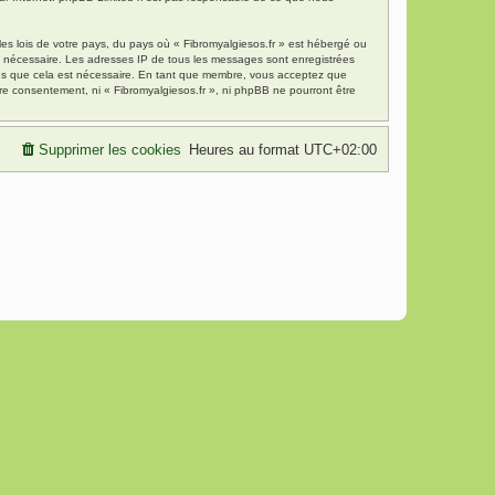
es lois de votre pays, du pays où « Fibromyalgiesos.fr » est hébergé ou
ns nécessaire. Les adresses IP de tous les messages sont enregistrées
mons que cela est nécessaire. En tant que membre, vous acceptez que
re consentement, ni « Fibromyalgiesos.fr », ni phpBB ne pourront être
Supprimer les cookies
Heures au format
UTC+02:00