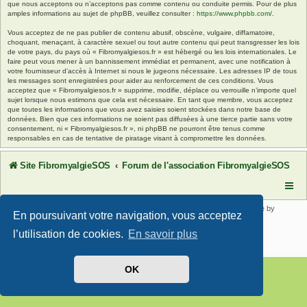
que nous acceptons ou n’acceptons pas comme contenu ou conduite permis. Pour de plus
amples informations au sujet de phpBB, veuillez consulter :
https://www.phpbb.com/
.
Vous acceptez de ne pas publier de contenu abusif, obscène, vulgaire, diffamatoire,
choquant, menaçant, à caractère sexuel ou tout autre contenu qui peut transgresser les lois
de votre pays, du pays où « Fibromyalgiesos.fr » est hébergé ou les lois internationales. Le
faire peut vous mener à un bannissement immédiat et permanent, avec une notification à
votre fournisseur d’accès à Internet si nous le jugeons nécessaire. Les adresses IP de tous
les messages sont enregistrées pour aider au renforcement de ces conditions. Vous
acceptez que « Fibromyalgiesos.fr » supprime, modifie, déplace ou verrouille n’importe quel
sujet lorsque nous estimons que cela est nécessaire. En tant que membre, vous acceptez
que toutes les informations que vous avez saisies soient stockées dans notre base de
données. Bien que ces informations ne soient pas diffusées à une tierce partie sans votre
consentement, ni « Fibromyalgiesos.fr », ni phpBB ne pourront être tenus comme
responsables en cas de tentative de piratage visant à compromettre les données.
Site FibromyalgieSOS
Forum de l'association FibromyalgieSOS
Développé par
phpBB
® Forum Software © phpBB Limited | SE Square by
En poursuivant votre navigation, vous acceptez
PhpBB3 BBCodes
Traduit par
phpBB-fr.com
l’utilisation de cookies.
En savoir plus
Confidentialité
|
Conditions
OK