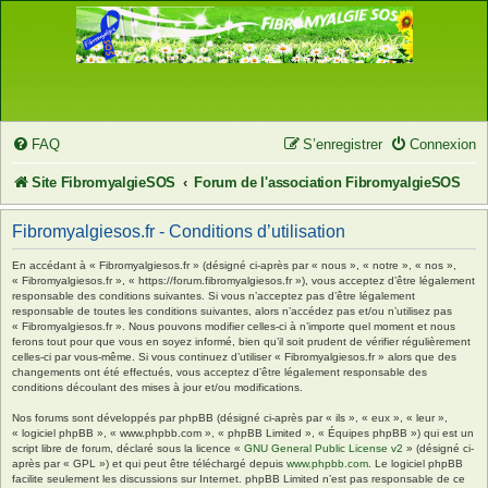
FAQ
S’enregistrer
Connexion
Site FibromyalgieSOS
Forum de l'association FibromyalgieSOS
Fibromyalgiesos.fr - Conditions d’utilisation
En accédant à « Fibromyalgiesos.fr » (désigné ci-après par « nous », « notre », « nos »,
« Fibromyalgiesos.fr », « https://forum.fibromyalgiesos.fr »), vous acceptez d’être légalement
responsable des conditions suivantes. Si vous n’acceptez pas d’être légalement
responsable de toutes les conditions suivantes, alors n’accédez pas et/ou n’utilisez pas
« Fibromyalgiesos.fr ». Nous pouvons modifier celles-ci à n’importe quel moment et nous
ferons tout pour que vous en soyez informé, bien qu’il soit prudent de vérifier régulièrement
celles-ci par vous-même. Si vous continuez d’utiliser « Fibromyalgiesos.fr » alors que des
changements ont été effectués, vous acceptez d’être légalement responsable des
conditions découlant des mises à jour et/ou modifications.
Nos forums sont développés par phpBB (désigné ci-après par « ils », « eux », « leur »,
« logiciel phpBB », « www.phpbb.com », « phpBB Limited », « Équipes phpBB ») qui est un
script libre de forum, déclaré sous la licence «
GNU General Public License v2
» (désigné ci-
après par « GPL ») et qui peut être téléchargé depuis
www.phpbb.com
. Le logiciel phpBB
facilite seulement les discussions sur Internet. phpBB Limited n’est pas responsable de ce