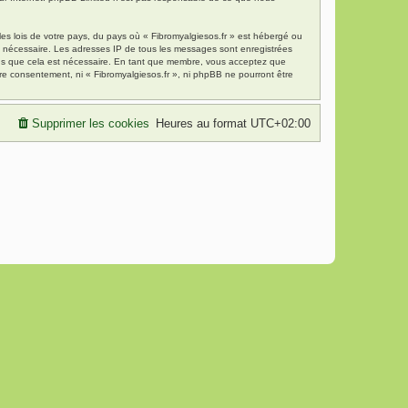
es lois de votre pays, du pays où « Fibromyalgiesos.fr » est hébergé ou
ns nécessaire. Les adresses IP de tous les messages sont enregistrées
mons que cela est nécessaire. En tant que membre, vous acceptez que
re consentement, ni « Fibromyalgiesos.fr », ni phpBB ne pourront être
Supprimer les cookies
Heures au format
UTC+02:00