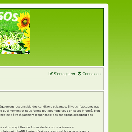
S’enregistrer
Connexion
re légalement responsable des conditions suivantes. Si vous n’acceptez pas
porte quel moment et nous ferons tout pour que vous en soyez informé, bien
s acceptez d’être légalement responsable des conditions découlant des
est un script libre de forum, déclaré sous la licence «
 sur Internet. phpBB Limited n’est pas responsable de ce que nous