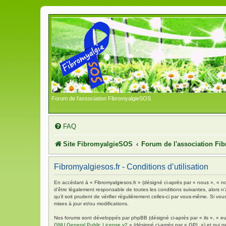
Forum de l'association FibromyalgieSOS
FAQ
Site FibromyalgieSOS
Forum de l'association F
Fibromyalgiesos.fr - Conditions d’utilisation
En accédant à « Fibromyalgiesos.fr » (désigné ci-après par « nous », « no
d’être légalement responsable de toutes les conditions suivantes, alors n
qu’il soit prudent de vérifier régulièrement celles-ci par vous-même. Si 
mises à jour et/ou modifications.
Nos forums sont développés par phpBB (désigné ci-après par « ils », « eu
GNU General Public License v2
» (désigné ci-après par « GPL ») et qui p