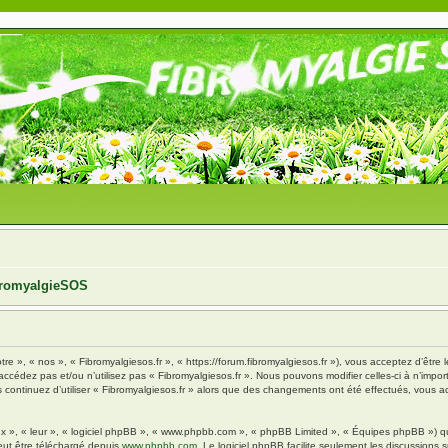
ibromyalgieSOS
tre », « nos », « Fibromyalgiesos.fr », « https://forum.fibromyalgiesos.fr »), vous acceptez d’êt
’accédez pas et/ou n’utilisez pas « Fibromyalgiesos.fr ». Nous pouvons modifier celles-ci à n’im
vous continuez d’utiliser « Fibromyalgiesos.fr » alors que des changements ont été effectués, vou
x », « leur », « logiciel phpBB », « www.phpbb.com », « phpBB Limited », « Équipes phpBB ») qui 
eut être téléchargé depuis
www.phpbb.com
. Le logiciel phpBB facilite seulement les discussions