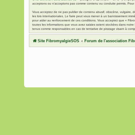
acceptons ou n’acceptons pas comme contenu ou conduite permis. Pour de
Vous acceptez de ne pas publier de contenu abusif, obscène, vulgaire, di
les lois internationales. Le faire peut vous mener à un bannissement immé
pour aider au renforcement de ces conditions. Vous acceptez que « Fibrom
toutes les informations que vous avez saisies soient stockées dans notre
tenus comme responsables en cas de tentative de piratage visant à comp
Site FibromyalgieSOS
Forum de l'association F