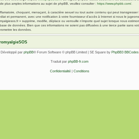
 plus amples informations au sujet de phpBB, veuillez consulter :
https://www.phpbb.com/
.
ffamatoire, choquant, menaçant, à caractère sexuel ou tout autre contenu qui peut transgresser l
diat et permanent, avec une notification à votre fournisseur d’accès à Internet si nous le jugeo
yalgiesos.fr » supprime, modifie, déplace ou verrouille n’importe quel sujet lorsque nous esti
 base de données. Bien que ces informations ne soient pas diffusées à une tierce partie sans vot
romettre les données.
ibromyalgieSOS
Développé par
phpBB
® Forum Software © phpBB Limited | SE Square by
PhpBB3 BBCodes
Traduit par
phpBB-fr.com
Confidentialité
|
Conditions