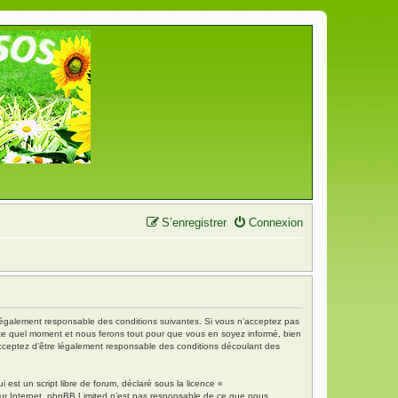
S’enregistrer
Connexion
re légalement responsable des conditions suivantes. Si vous n’acceptez pas
porte quel moment et nous ferons tout pour que vous en soyez informé, bien
s acceptez d’être légalement responsable des conditions découlant des
est un script libre de forum, déclaré sous la licence «
 sur Internet. phpBB Limited n’est pas responsable de ce que nous