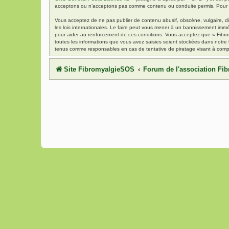
acceptons ou n’acceptons pas comme contenu ou conduite permis. Pour de
Vous acceptez de ne pas publier de contenu abusif, obscène, vulgaire, di
les lois internationales. Le faire peut vous mener à un bannissement immé
pour aider au renforcement de ces conditions. Vous acceptez que « Fibrom
toutes les informations que vous avez saisies soient stockées dans notre
tenus comme responsables en cas de tentative de piratage visant à comp
Site FibromyalgieSOS
Forum de l'association F