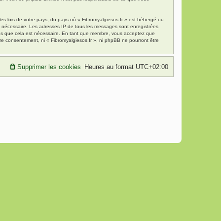
es lois de votre pays, du pays où « Fibromyalgiesos.fr » est hébergé ou
ns nécessaire. Les adresses IP de tous les messages sont enregistrées
mons que cela est nécessaire. En tant que membre, vous acceptez que
re consentement, ni « Fibromyalgiesos.fr », ni phpBB ne pourront être
Supprimer les cookies
Heures au format
UTC+02:00