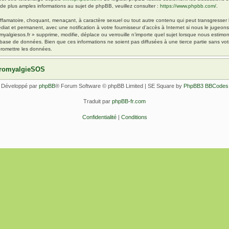
 plus amples informations au sujet de phpBB, veuillez consulter :
https://www.phpbb.com/
.
ffamatoire, choquant, menaçant, à caractère sexuel ou tout autre contenu qui peut transgresser l
diat et permanent, avec une notification à votre fournisseur d’accès à Internet si nous le jugeo
yalgiesos.fr » supprime, modifie, déplace ou verrouille n’importe quel sujet lorsque nous esti
 base de données. Bien que ces informations ne soient pas diffusées à une tierce partie sans vot
romettre les données.
ibromyalgieSOS
Développé par
phpBB
® Forum Software © phpBB Limited | SE Square by
PhpBB3 BBCodes
Traduit par
phpBB-fr.com
Confidentialité
|
Conditions