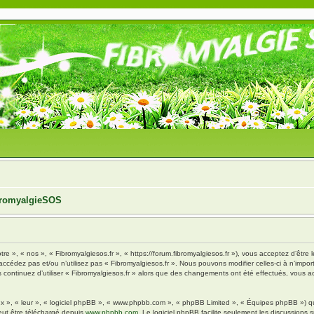
ibromyalgieSOS
tre », « nos », « Fibromyalgiesos.fr », « https://forum.fibromyalgiesos.fr »), vous acceptez d’êt
’accédez pas et/ou n’utilisez pas « Fibromyalgiesos.fr ». Nous pouvons modifier celles-ci à n’im
vous continuez d’utiliser « Fibromyalgiesos.fr » alors que des changements ont été effectués, vou
x », « leur », « logiciel phpBB », « www.phpbb.com », « phpBB Limited », « Équipes phpBB ») qui 
eut être téléchargé depuis
www.phpbb.com
. Le logiciel phpBB facilite seulement les discussions