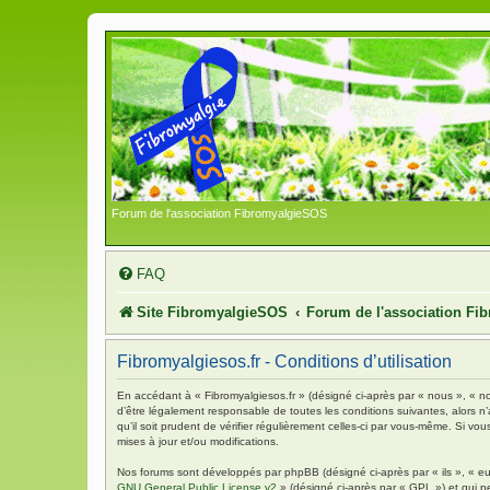
Forum de l'association FibromyalgieSOS
FAQ
Site FibromyalgieSOS
Forum de l'association F
Fibromyalgiesos.fr - Conditions d’utilisation
En accédant à « Fibromyalgiesos.fr » (désigné ci-après par « nous », « no
d’être légalement responsable de toutes les conditions suivantes, alors n
qu’il soit prudent de vérifier régulièrement celles-ci par vous-même. Si 
mises à jour et/ou modifications.
Nos forums sont développés par phpBB (désigné ci-après par « ils », « eu
GNU General Public License v2
» (désigné ci-après par « GPL ») et qui p