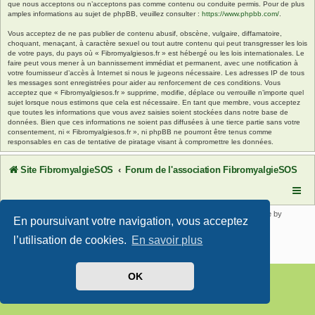
que nous acceptons ou n’acceptons pas comme contenu ou conduite permis. Pour de plus
amples informations au sujet de phpBB, veuillez consulter :
https://www.phpbb.com/
.
Vous acceptez de ne pas publier de contenu abusif, obscène, vulgaire, diffamatoire,
choquant, menaçant, à caractère sexuel ou tout autre contenu qui peut transgresser les lois
de votre pays, du pays où « Fibromyalgiesos.fr » est hébergé ou les lois internationales. Le
faire peut vous mener à un bannissement immédiat et permanent, avec une notification à
votre fournisseur d’accès à Internet si nous le jugeons nécessaire. Les adresses IP de tous
les messages sont enregistrées pour aider au renforcement de ces conditions. Vous
acceptez que « Fibromyalgiesos.fr » supprime, modifie, déplace ou verrouille n’importe quel
sujet lorsque nous estimons que cela est nécessaire. En tant que membre, vous acceptez
que toutes les informations que vous avez saisies soient stockées dans notre base de
données. Bien que ces informations ne soient pas diffusées à une tierce partie sans votre
consentement, ni « Fibromyalgiesos.fr », ni phpBB ne pourront être tenus comme
responsables en cas de tentative de piratage visant à compromettre les données.
Site FibromyalgieSOS
Forum de l'association FibromyalgieSOS
Développé par
phpBB
® Forum Software © phpBB Limited | SE Square by
En poursuivant votre navigation, vous acceptez
PhpBB3 BBCodes
Traduit par
phpBB-fr.com
l’utilisation de cookies.
En savoir plus
Confidentialité
|
Conditions
OK