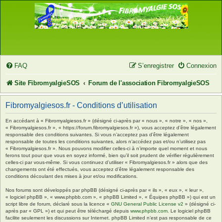
FAQ
S’enregistrer
Connexion
Site FibromyalgieSOS
Forum de l'association FibromyalgieSOS
Fibromyalgiesos.fr - Conditions d’utilisation
En accédant à « Fibromyalgiesos.fr » (désigné ci-après par « nous », « notre », « nos »,
« Fibromyalgiesos.fr », « https://forum.fibromyalgiesos.fr »), vous acceptez d’être légalement
responsable des conditions suivantes. Si vous n’acceptez pas d’être légalement
responsable de toutes les conditions suivantes, alors n’accédez pas et/ou n’utilisez pas
« Fibromyalgiesos.fr ». Nous pouvons modifier celles-ci à n’importe quel moment et nous
ferons tout pour que vous en soyez informé, bien qu’il soit prudent de vérifier régulièrement
celles-ci par vous-même. Si vous continuez d’utiliser « Fibromyalgiesos.fr » alors que des
changements ont été effectués, vous acceptez d’être légalement responsable des
conditions découlant des mises à jour et/ou modifications.
Nos forums sont développés par phpBB (désigné ci-après par « ils », « eux », « leur »,
« logiciel phpBB », « www.phpbb.com », « phpBB Limited », « Équipes phpBB ») qui est un
script libre de forum, déclaré sous la licence «
GNU General Public License v2
» (désigné ci-
après par « GPL ») et qui peut être téléchargé depuis
www.phpbb.com
. Le logiciel phpBB
facilite seulement les discussions sur Internet. phpBB Limited n’est pas responsable de ce