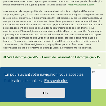
que nous acceptons ou n’acceptons pas comme contenu ou conduite permis. Pour de plus
amples informations au sujet de phpBB, veuillez consulter :
https://www.phpbb.com/
.
Vous acceptez de ne pas publier de contenu abusif, obscène, vulgaire, diffamatoire,
choquant, menaçant, à caractère sexuel ou tout autre contenu qui peut transgresser les lois
de votre pays, du pays où « Fibromyalgiesos.fr » est hébergé ou les lois internationales. Le
faire peut vous mener à un bannissement immédiat et permanent, avec une notification à
votre fournisseur d’accès à Internet si nous le jugeons nécessaire. Les adresses IP de tous
les messages sont enregistrées pour aider au renforcement de ces conditions. Vous
acceptez que « Fibromyalgiesos.fr » supprime, modifie, déplace ou verrouille n’importe quel
sujet lorsque nous estimons que cela est nécessaire. En tant que membre, vous acceptez
que toutes les informations que vous avez saisies soient stockées dans notre base de
données. Bien que ces informations ne soient pas diffusées à une tierce partie sans votre
consentement, ni « Fibromyalgiesos.fr », ni phpBB ne pourront être tenus comme
responsables en cas de tentative de piratage visant à compromettre les données.
Site FibromyalgieSOS
Forum de l'association FibromyalgieSOS
Développé par
phpBB
® Forum Software © phpBB Limited | SE Square by
En poursuivant votre navigation, vous acceptez
PhpBB3 BBCodes
Traduit par
phpBB-fr.com
l’utilisation de cookies.
En savoir plus
Confidentialité
|
Conditions
OK