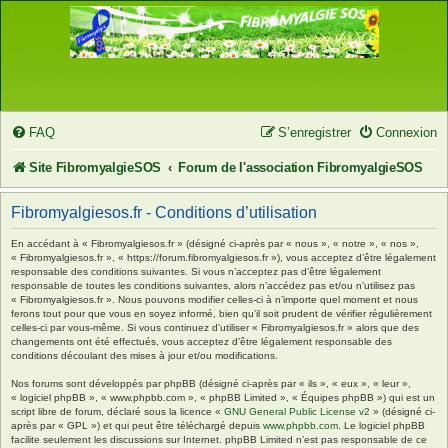
FAQ
S’enregistrer
Connexion
Site FibromyalgieSOS
Forum de l'association FibromyalgieSOS
Fibromyalgiesos.fr - Conditions d’utilisation
En accédant à « Fibromyalgiesos.fr » (désigné ci-après par « nous », « notre », « nos »,
« Fibromyalgiesos.fr », « https://forum.fibromyalgiesos.fr »), vous acceptez d’être légalement
responsable des conditions suivantes. Si vous n’acceptez pas d’être légalement
responsable de toutes les conditions suivantes, alors n’accédez pas et/ou n’utilisez pas
« Fibromyalgiesos.fr ». Nous pouvons modifier celles-ci à n’importe quel moment et nous
ferons tout pour que vous en soyez informé, bien qu’il soit prudent de vérifier régulièrement
celles-ci par vous-même. Si vous continuez d’utiliser « Fibromyalgiesos.fr » alors que des
changements ont été effectués, vous acceptez d’être légalement responsable des
conditions découlant des mises à jour et/ou modifications.
Nos forums sont développés par phpBB (désigné ci-après par « ils », « eux », « leur »,
« logiciel phpBB », « www.phpbb.com », « phpBB Limited », « Équipes phpBB ») qui est un
script libre de forum, déclaré sous la licence «
GNU General Public License v2
» (désigné ci-
après par « GPL ») et qui peut être téléchargé depuis
www.phpbb.com
. Le logiciel phpBB
facilite seulement les discussions sur Internet. phpBB Limited n’est pas responsable de ce