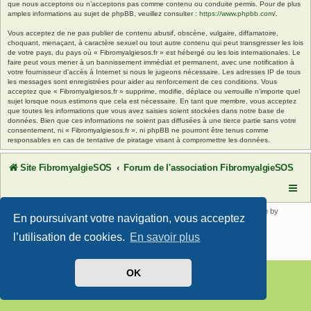
que nous acceptons ou n’acceptons pas comme contenu ou conduite permis. Pour de plus
amples informations au sujet de phpBB, veuillez consulter :
https://www.phpbb.com/
.
Vous acceptez de ne pas publier de contenu abusif, obscène, vulgaire, diffamatoire,
choquant, menaçant, à caractère sexuel ou tout autre contenu qui peut transgresser les lois
de votre pays, du pays où « Fibromyalgiesos.fr » est hébergé ou les lois internationales. Le
faire peut vous mener à un bannissement immédiat et permanent, avec une notification à
votre fournisseur d’accès à Internet si nous le jugeons nécessaire. Les adresses IP de tous
les messages sont enregistrées pour aider au renforcement de ces conditions. Vous
acceptez que « Fibromyalgiesos.fr » supprime, modifie, déplace ou verrouille n’importe quel
sujet lorsque nous estimons que cela est nécessaire. En tant que membre, vous acceptez
que toutes les informations que vous avez saisies soient stockées dans notre base de
données. Bien que ces informations ne soient pas diffusées à une tierce partie sans votre
consentement, ni « Fibromyalgiesos.fr », ni phpBB ne pourront être tenus comme
responsables en cas de tentative de piratage visant à compromettre les données.
Site FibromyalgieSOS
Forum de l'association FibromyalgieSOS
Développé par
phpBB
® Forum Software © phpBB Limited | SE Square by
En poursuivant votre navigation, vous acceptez
PhpBB3 BBCodes
Traduit par
phpBB-fr.com
l’utilisation de cookies.
En savoir plus
Confidentialité
|
Conditions
OK