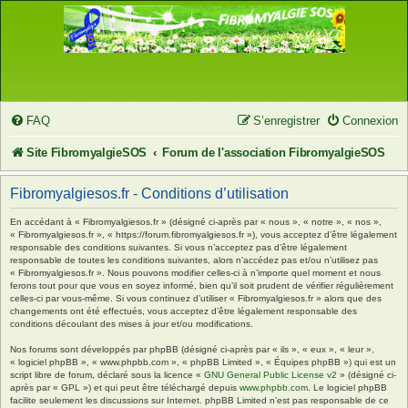
FAQ
S’enregistrer
Connexion
Site FibromyalgieSOS
Forum de l'association FibromyalgieSOS
Fibromyalgiesos.fr - Conditions d’utilisation
En accédant à « Fibromyalgiesos.fr » (désigné ci-après par « nous », « notre », « nos »,
« Fibromyalgiesos.fr », « https://forum.fibromyalgiesos.fr »), vous acceptez d’être légalement
responsable des conditions suivantes. Si vous n’acceptez pas d’être légalement
responsable de toutes les conditions suivantes, alors n’accédez pas et/ou n’utilisez pas
« Fibromyalgiesos.fr ». Nous pouvons modifier celles-ci à n’importe quel moment et nous
ferons tout pour que vous en soyez informé, bien qu’il soit prudent de vérifier régulièrement
celles-ci par vous-même. Si vous continuez d’utiliser « Fibromyalgiesos.fr » alors que des
changements ont été effectués, vous acceptez d’être légalement responsable des
conditions découlant des mises à jour et/ou modifications.
Nos forums sont développés par phpBB (désigné ci-après par « ils », « eux », « leur »,
« logiciel phpBB », « www.phpbb.com », « phpBB Limited », « Équipes phpBB ») qui est un
script libre de forum, déclaré sous la licence «
GNU General Public License v2
» (désigné ci-
après par « GPL ») et qui peut être téléchargé depuis
www.phpbb.com
. Le logiciel phpBB
facilite seulement les discussions sur Internet. phpBB Limited n’est pas responsable de ce