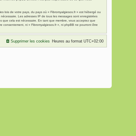
es lois de votre pays, du pays où « Fibromyalgiesos.fr » est hébergé ou
ns nécessaire. Les adresses IP de tous les messages sont enregistrées
mons que cela est nécessaire. En tant que membre, vous acceptez que
re consentement, ni « Fibromyalgiesos.fr », ni phpBB ne pourront être
Supprimer les cookies
Heures au format
UTC+02:00