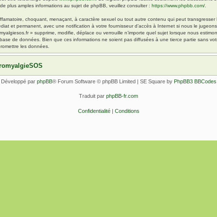
 plus amples informations au sujet de phpBB, veuillez consulter :
https://www.phpbb.com/
.
ffamatoire, choquant, menaçant, à caractère sexuel ou tout autre contenu qui peut transgresser l
diat et permanent, avec une notification à votre fournisseur d’accès à Internet si nous le jugeo
yalgiesos.fr » supprime, modifie, déplace ou verrouille n’importe quel sujet lorsque nous esti
 base de données. Bien que ces informations ne soient pas diffusées à une tierce partie sans vot
romettre les données.
ibromyalgieSOS
Développé par
phpBB
® Forum Software © phpBB Limited | SE Square by
PhpBB3 BBCodes
Traduit par
phpBB-fr.com
Confidentialité
|
Conditions