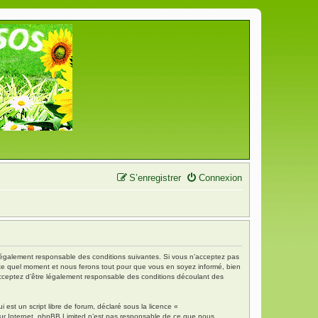
S’enregistrer
Connexion
re légalement responsable des conditions suivantes. Si vous n’acceptez pas
porte quel moment et nous ferons tout pour que vous en soyez informé, bien
s acceptez d’être légalement responsable des conditions découlant des
est un script libre de forum, déclaré sous la licence «
 sur Internet. phpBB Limited n’est pas responsable de ce que nous