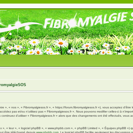
ibromyalgieSOS
tre », « nos », « Fibromyalgiesos.fr », « https://forum.fibromyalgiesos.fr »), vous acceptez d’êt
’accédez pas et/ou n’utilisez pas « Fibromyalgiesos.fr ». Nous pouvons modifier celles-ci à n’im
vous continuez d’utiliser « Fibromyalgiesos.fr » alors que des changements ont été effectués, vou
x », « leur », « logiciel phpBB », « www.phpbb.com », « phpBB Limited », « Équipes phpBB ») qui 
eut être téléchargé depuis
www.phpbb.com
. Le logiciel phpBB facilite seulement les discussions