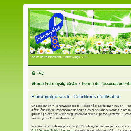
Forum de l'association FibromyalgieSOS
FAQ
Site FibromyalgieSOS
Forum de l'association F
Fibromyalgiesos.fr - Conditions d’utilisation
En accédant à « Fibromyalgiesos.fr » (désigné ci-après par « nous », « no
d’être légalement responsable de toutes les conditions suivantes, alors n
qu’il soit prudent de vérifier régulièrement celles-ci par vous-même. Si 
mises à jour et/ou modifications.
Nos forums sont développés par phpBB (désigné ci-après par « ils », « eu
GNU General Public License v2
» (désigné ci-après par « GPL ») et qui p