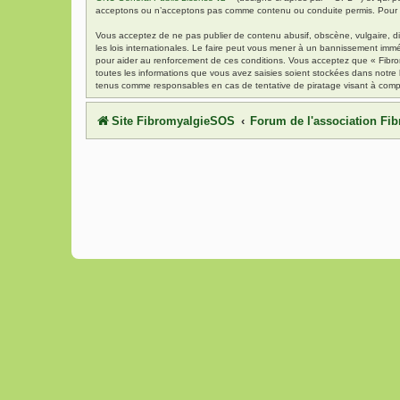
acceptons ou n’acceptons pas comme contenu ou conduite permis. Pour de
Vous acceptez de ne pas publier de contenu abusif, obscène, vulgaire, di
les lois internationales. Le faire peut vous mener à un bannissement immé
pour aider au renforcement de ces conditions. Vous acceptez que « Fibrom
toutes les informations que vous avez saisies soient stockées dans notre
tenus comme responsables en cas de tentative de piratage visant à comp
Site FibromyalgieSOS
Forum de l'association F