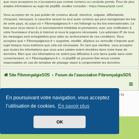
que nous acceptons ou n’acceptons pas comme contenu ou conduite permis. Pour de plus
amples informations au sujet de phpBB, veuillez consulter :
https://www.phpbb.com/
.
Vous acceptez de ne pas publier de contenu abusif, obscène, vulgaire, diffamatoire,
choquant, menaçant, à caractère sexuel ou tout autre contenu qui peut transgresser les lois
de votre pays, du pays où « Fibromyalgiesos.fr » est hébergé ou les lois internationales. Le
faire peut vous mener à un bannissement immédiat et permanent, avec une notification à
votre fournisseur d’accès à Internet si nous le jugeons nécessaire. Les adresses IP de tous
les messages sont enregistrées pour aider au renforcement de ces conditions. Vous
acceptez que « Fibromyalgiesos.fr » supprime, modifie, déplace ou verrouille n’importe quel
sujet lorsque nous estimons que cela est nécessaire. En tant que membre, vous acceptez
que toutes les informations que vous avez saisies soient stockées dans notre base de
données. Bien que ces informations ne soient pas diffusées à une tierce partie sans votre
consentement, ni « Fibromyalgiesos.fr », ni phpBB ne pourront être tenus comme
responsables en cas de tentative de piratage visant à compromettre les données.
Site FibromyalgieSOS
Forum de l'association FibromyalgieSOS
Développé par
phpBB
® Forum Software © phpBB Limited | SE Square by
En poursuivant votre navigation, vous acceptez
PhpBB3 BBCodes
Traduit par
phpBB-fr.com
l’utilisation de cookies.
En savoir plus
Confidentialité
|
Conditions
OK