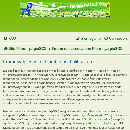
FAQ
S’enregistrer
Connexion
Site FibromyalgieSOS
Forum de l'association FibromyalgieSOS
Fibromyalgiesos.fr - Conditions d’utilisation
En accédant à « Fibromyalgiesos.fr » (désigné ci-après par « nous », « notre », « nos »,
« Fibromyalgiesos.fr », « https://forum.fibromyalgiesos.fr »), vous acceptez d’être légalement
responsable des conditions suivantes. Si vous n’acceptez pas d’être légalement
responsable de toutes les conditions suivantes, alors n’accédez pas et/ou n’utilisez pas
« Fibromyalgiesos.fr ». Nous pouvons modifier celles-ci à n’importe quel moment et nous
ferons tout pour que vous en soyez informé, bien qu’il soit prudent de vérifier régulièrement
celles-ci par vous-même. Si vous continuez d’utiliser « Fibromyalgiesos.fr » alors que des
changements ont été effectués, vous acceptez d’être légalement responsable des
conditions découlant des mises à jour et/ou modifications.
Nos forums sont développés par phpBB (désigné ci-après par « ils », « eux », « leur »,
« logiciel phpBB », « www.phpbb.com », « phpBB Limited », « Équipes phpBB ») qui est un
script libre de forum, déclaré sous la licence «
GNU General Public License v2
» (désigné ci-
après par « GPL ») et qui peut être téléchargé depuis
www.phpbb.com
. Le logiciel phpBB
facilite seulement les discussions sur Internet. phpBB Limited n’est pas responsable de ce