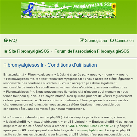
FAQ
S’enregistrer
Connexion
Site FibromyalgieSOS
Forum de l'association FibromyalgieSOS
Fibromyalgiesos.fr - Conditions d’utilisation
En accédant à « Fibromyalgiesos.fr » (désigné ci-après par « nous », « notre », « nos »,
« Fibromyalgiesos.fr », « https://forum.fibromyalgiesos.fr »), vous acceptez d’être légalement
responsable des conditions suivantes. Si vous n’acceptez pas d’être légalement
responsable de toutes les conditions suivantes, alors n’accédez pas et/ou n’utilisez pas
« Fibromyalgiesos.fr ». Nous pouvons modifier celles-ci à n’importe quel moment et nous
ferons tout pour que vous en soyez informé, bien qu’il soit prudent de vérifier régulièrement
celles-ci par vous-même. Si vous continuez d’utiliser « Fibromyalgiesos.fr » alors que des
changements ont été effectués, vous acceptez d’être légalement responsable des
conditions découlant des mises à jour et/ou modifications.
Nos forums sont développés par phpBB (désigné ci-après par « ils », « eux », « leur »,
« logiciel phpBB », « www.phpbb.com », « phpBB Limited », « Équipes phpBB ») qui est un
script libre de forum, déclaré sous la licence «
GNU General Public License v2
» (désigné ci-
après par « GPL ») et qui peut être téléchargé depuis
www.phpbb.com
. Le logiciel phpBB
facilite seulement les discussions sur Internet. phpBB Limited n’est pas responsable de ce