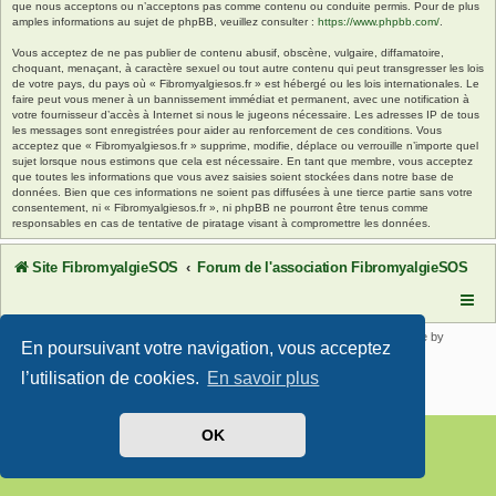
que nous acceptons ou n’acceptons pas comme contenu ou conduite permis. Pour de plus
amples informations au sujet de phpBB, veuillez consulter :
https://www.phpbb.com/
.
Vous acceptez de ne pas publier de contenu abusif, obscène, vulgaire, diffamatoire,
choquant, menaçant, à caractère sexuel ou tout autre contenu qui peut transgresser les lois
de votre pays, du pays où « Fibromyalgiesos.fr » est hébergé ou les lois internationales. Le
faire peut vous mener à un bannissement immédiat et permanent, avec une notification à
votre fournisseur d’accès à Internet si nous le jugeons nécessaire. Les adresses IP de tous
les messages sont enregistrées pour aider au renforcement de ces conditions. Vous
acceptez que « Fibromyalgiesos.fr » supprime, modifie, déplace ou verrouille n’importe quel
sujet lorsque nous estimons que cela est nécessaire. En tant que membre, vous acceptez
que toutes les informations que vous avez saisies soient stockées dans notre base de
données. Bien que ces informations ne soient pas diffusées à une tierce partie sans votre
consentement, ni « Fibromyalgiesos.fr », ni phpBB ne pourront être tenus comme
responsables en cas de tentative de piratage visant à compromettre les données.
Site FibromyalgieSOS
Forum de l'association FibromyalgieSOS
Développé par
phpBB
® Forum Software © phpBB Limited | SE Square by
En poursuivant votre navigation, vous acceptez
PhpBB3 BBCodes
Traduit par
phpBB-fr.com
l’utilisation de cookies.
En savoir plus
Confidentialité
|
Conditions
OK