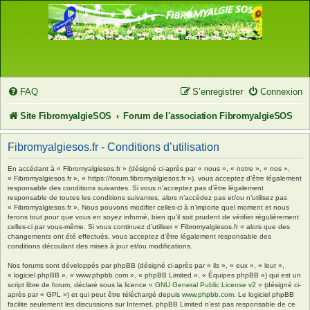
FAQ
S’enregistrer
Connexion
Site FibromyalgieSOS
Forum de l'association FibromyalgieSOS
Fibromyalgiesos.fr - Conditions d’utilisation
En accédant à « Fibromyalgiesos.fr » (désigné ci-après par « nous », « notre », « nos »,
« Fibromyalgiesos.fr », « https://forum.fibromyalgiesos.fr »), vous acceptez d’être légalement
responsable des conditions suivantes. Si vous n’acceptez pas d’être légalement
responsable de toutes les conditions suivantes, alors n’accédez pas et/ou n’utilisez pas
« Fibromyalgiesos.fr ». Nous pouvons modifier celles-ci à n’importe quel moment et nous
ferons tout pour que vous en soyez informé, bien qu’il soit prudent de vérifier régulièrement
celles-ci par vous-même. Si vous continuez d’utiliser « Fibromyalgiesos.fr » alors que des
changements ont été effectués, vous acceptez d’être légalement responsable des
conditions découlant des mises à jour et/ou modifications.
Nos forums sont développés par phpBB (désigné ci-après par « ils », « eux », « leur »,
« logiciel phpBB », « www.phpbb.com », « phpBB Limited », « Équipes phpBB ») qui est un
script libre de forum, déclaré sous la licence «
GNU General Public License v2
» (désigné ci-
après par « GPL ») et qui peut être téléchargé depuis
www.phpbb.com
. Le logiciel phpBB
facilite seulement les discussions sur Internet. phpBB Limited n’est pas responsable de ce