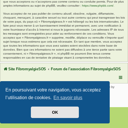
que nous acceptons ou n’acceptons pas comme contenu ou conduite permis. Pour de plus
amples informations au sujet de phpBB, veuillez consulter :
https://www.phpbb.com/
.
Vous acceptez de ne pas publier de contenu abusif, obscène, vulgaire, diffamatoire,
choquant, menaçant, à caractère sexuel ou tout autre contenu qui peut transgresser les lois
de votre pays, du pays où « Fibromyalgiesos.fr » est hébergé ou les lois internationales. Le
faire peut vous mener à un bannissement immédiat et permanent, avec une notification à
votre fournisseur d’accès à Internet si nous le jugeons nécessaire. Les adresses IP de tous
les messages sont enregistrées pour aider au renforcement de ces conditions. Vous
acceptez que « Fibromyalgiesos.fr » supprime, modifie, déplace ou verrouille n’importe quel
sujet lorsque nous estimons que cela est nécessaire. En tant que membre, vous acceptez
que toutes les informations que vous avez saisies soient stockées dans notre base de
données. Bien que ces informations ne soient pas diffusées à une tierce partie sans votre
consentement, ni « Fibromyalgiesos.fr », ni phpBB ne pourront être tenus comme
responsables en cas de tentative de piratage visant à compromettre les données.
Site FibromyalgieSOS
Forum de l'association FibromyalgieSOS
Développé par
phpBB
® Forum Software © phpBB Limited | SE Square by
En poursuivant votre navigation, vous acceptez
PhpBB3 BBCodes
Traduit par
phpBB-fr.com
l’utilisation de cookies.
En savoir plus
Confidentialité
|
Conditions
OK