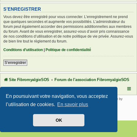
S’ENREGISTRER
Vous devez être enregistré pour vous connecter. L’enregistrement ne prend
que quelques secondes et augmente vos possibilités. L’administrateur du
forum peut également accorder des permissions additionnelles aux membres
du forum. Avant de vous enregistrer, assurez-vous d’avoir pris connaissance
de nos conditions d’utilisation et de notre politique de vie privée. Assurez-vous
de bien lire tout le règlement du forum.
Conditions d’utilisation
|
Politique de confidentialité
S’enregistrer
Site FibromyalgieSOS
Forum de l'association FibromyalgieSOS
En poursuivant votre navigation, vous acceptez
Développé par
phpBB
® Forum Software © phpBB Limited | SE Square by
PhpBB3 BBCodes
l’utilisation de cookies.
En savoir plus
Traduit par
phpBB-fr.com
Confidentialité
|
Conditions
OK