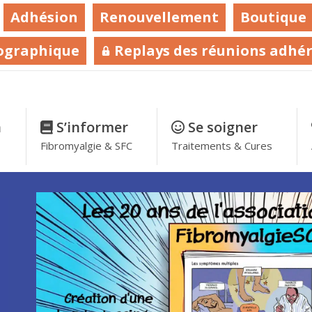
Adhésion
Renouvellement
Boutique
ographique
Replays des réunions adhé
n
–
S’informer
–
Se soigner
–
Fibromyalgie & SFC
Traitements & Cures