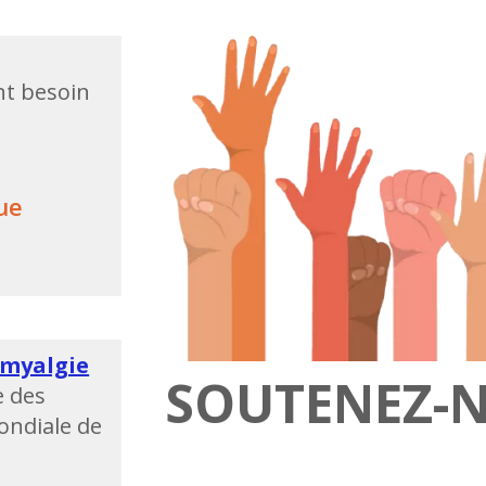
nt besoin
ue
omyalgie
SOUTENEZ-N
 des
ondiale de