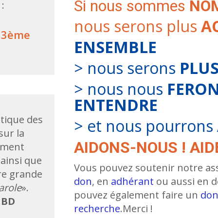
Si nous sommes
NO
:
nous serons plus
A
 33ème
ENSEMBLE
> nous serons
PLUS
> nous nous
FERON
ENTENDRE
tique des
> et nous pourrons
sur la
AIDONS-NOUS ! AID
ement
ainsi que
Vous pouvez soutenir notre as
re grande
don
, en
adhérant
ou aussi en 
arole
».
pouvez également faire un
don
e
BD
recherche
.Merci !