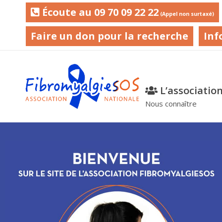
Écoute au 09 70 09 22 22
(Appel non surtaxé)
Faire un don pour la recherche
Inf
L’associatio
Nous connaître