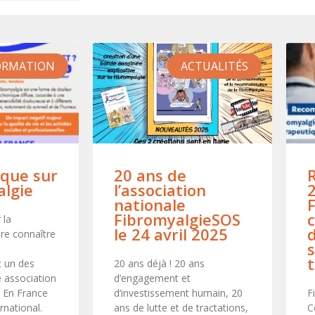
ORMATION
ACTUALITÉS
ique sur
20 ans de
algie
l’association
nationale
F
FibromyalgieSOS
 la
le 24 avril 2025
ire connaître
s
t un des
20 ans déjà ! 20 ans
e association
d’engagement et
 En France
d’investissement humain, 20
F
ernational.
ans de lutte et de tractations,
C