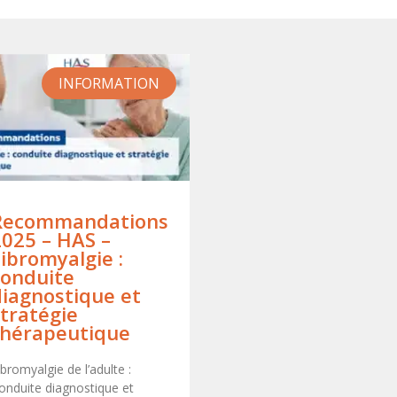
INFORMATION
Recommandations
2025 – HAS –
ibromyalgie :
conduite
diagnostique et
tratégie
thérapeutique
ibromyalgie de l’adulte :
onduite diagnostique et