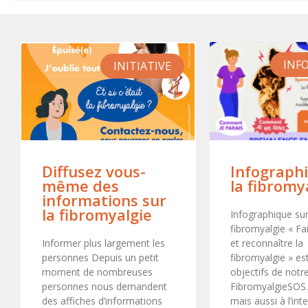
INF
INITIATIVE
Infograph
Diffusez vous-
la fibromy
même des
informations sur
la fibromyalgie
Infographique sur
fibromyalgie « Fa
et reconnaître la
Informer plus largement les
fibromyalgie » es
personnes Depuis un petit
objectifs de notr
moment de nombreuses
FibromyalgieSOS.
personnes nous demandent
mais aussi à l’int
des affiches d’informations