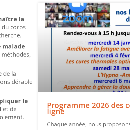
naître la
, du corps
echerche.
e malade
, méthodes,
 de la
considérable
pliquer le
Programme 2026 des c
l
et de
ligne
isolement.
Chaque année, nous proposon