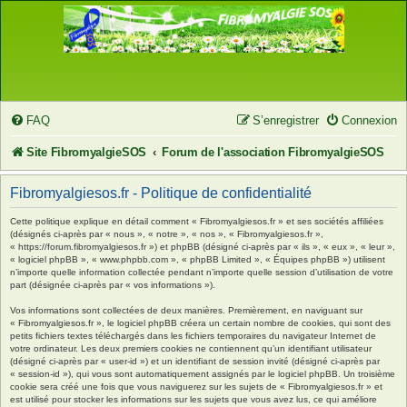
FAQ
S’enregistrer
Connexion
Site FibromyalgieSOS
Forum de l'association FibromyalgieSOS
Fibromyalgiesos.fr - Politique de confidentialité
Cette politique explique en détail comment « Fibromyalgiesos.fr » et ses sociétés affiliées
(désignés ci-après par « nous », « notre », « nos », « Fibromyalgiesos.fr »,
« https://forum.fibromyalgiesos.fr ») et phpBB (désigné ci-après par « ils », « eux », « leur »,
« logiciel phpBB », « www.phpbb.com », « phpBB Limited », « Équipes phpBB ») utilisent
n’importe quelle information collectée pendant n’importe quelle session d’utilisation de votre
part (désignée ci-après par « vos informations »).
Vos informations sont collectées de deux manières. Premièrement, en naviguant sur
« Fibromyalgiesos.fr », le logiciel phpBB créera un certain nombre de cookies, qui sont des
petits fichiers textes téléchargés dans les fichiers temporaires du navigateur Internet de
votre ordinateur. Les deux premiers cookies ne contiennent qu’un identifiant utilisateur
(désigné ci-après par « user-id ») et un identifiant de session invité (désigné ci-après par
« session-id »), qui vous sont automatiquement assignés par le logiciel phpBB. Un troisième
cookie sera créé une fois que vous naviguerez sur les sujets de « Fibromyalgiesos.fr » et
est utilisé pour stocker les informations sur les sujets que vous avez lus, ce qui améliore