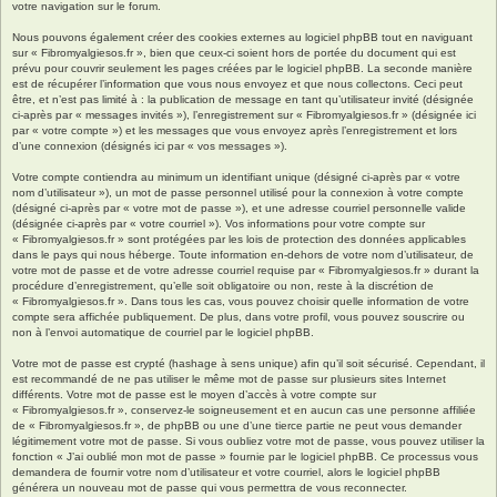
votre navigation sur le forum.
Nous pouvons également créer des cookies externes au logiciel phpBB tout en naviguant
sur « Fibromyalgiesos.fr », bien que ceux-ci soient hors de portée du document qui est
prévu pour couvrir seulement les pages créées par le logiciel phpBB. La seconde manière
est de récupérer l’information que vous nous envoyez et que nous collectons. Ceci peut
être, et n’est pas limité à : la publication de message en tant qu’utilisateur invité (désignée
ci-après par « messages invités »), l’enregistrement sur « Fibromyalgiesos.fr » (désignée ici
par « votre compte ») et les messages que vous envoyez après l’enregistrement et lors
d’une connexion (désignés ici par « vos messages »).
Votre compte contiendra au minimum un identifiant unique (désigné ci-après par « votre
nom d’utilisateur »), un mot de passe personnel utilisé pour la connexion à votre compte
(désigné ci-après par « votre mot de passe »), et une adresse courriel personnelle valide
(désignée ci-après par « votre courriel »). Vos informations pour votre compte sur
« Fibromyalgiesos.fr » sont protégées par les lois de protection des données applicables
dans le pays qui nous héberge. Toute information en-dehors de votre nom d’utilisateur, de
votre mot de passe et de votre adresse courriel requise par « Fibromyalgiesos.fr » durant la
procédure d’enregistrement, qu’elle soit obligatoire ou non, reste à la discrétion de
« Fibromyalgiesos.fr ». Dans tous les cas, vous pouvez choisir quelle information de votre
compte sera affichée publiquement. De plus, dans votre profil, vous pouvez souscrire ou
non à l’envoi automatique de courriel par le logiciel phpBB.
Votre mot de passe est crypté (hashage à sens unique) afin qu’il soit sécurisé. Cependant, il
est recommandé de ne pas utiliser le même mot de passe sur plusieurs sites Internet
différents. Votre mot de passe est le moyen d’accès à votre compte sur
« Fibromyalgiesos.fr », conservez-le soigneusement et en aucun cas une personne affiliée
de « Fibromyalgiesos.fr », de phpBB ou une d’une tierce partie ne peut vous demander
légitimement votre mot de passe. Si vous oubliez votre mot de passe, vous pouvez utiliser la
fonction « J’ai oublié mon mot de passe » fournie par le logiciel phpBB. Ce processus vous
demandera de fournir votre nom d’utilisateur et votre courriel, alors le logiciel phpBB
générera un nouveau mot de passe qui vous permettra de vous reconnecter.