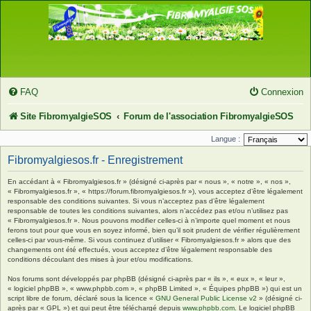
FAQ
Connexion
Site FibromyalgieSOS
Forum de l'association FibromyalgieSOS
Langue :
Fibromyalgiesos.fr - Enregistrement
En accédant à « Fibromyalgiesos.fr » (désigné ci-après par « nous », « notre », « nos »,
« Fibromyalgiesos.fr », « https://forum.fibromyalgiesos.fr »), vous acceptez d’être légalement
responsable des conditions suivantes. Si vous n’acceptez pas d’être légalement
responsable de toutes les conditions suivantes, alors n’accédez pas et/ou n’utilisez pas
« Fibromyalgiesos.fr ». Nous pouvons modifier celles-ci à n’importe quel moment et nous
ferons tout pour que vous en soyez informé, bien qu’il soit prudent de vérifier régulièrement
celles-ci par vous-même. Si vous continuez d’utiliser « Fibromyalgiesos.fr » alors que des
changements ont été effectués, vous acceptez d’être légalement responsable des
conditions découlant des mises à jour et/ou modifications.
Nos forums sont développés par phpBB (désigné ci-après par « ils », « eux », « leur »,
« logiciel phpBB », « www.phpbb.com », « phpBB Limited », « Équipes phpBB ») qui est un
script libre de forum, déclaré sous la licence «
GNU General Public License v2
» (désigné ci-
après par « GPL ») et qui peut être téléchargé depuis
www.phpbb.com
. Le logiciel phpBB