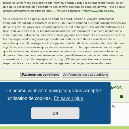
facilite seulement les discussions sur Internet. phpBB Limited n’est pas responsable de ce
que nous acceptons ou n’acceptons pas comme contenu ou conduite permis. Pour de plus
amples informations au sujet de phpBB, veuillez consulter :
https://www.phpbb.com/
.
Vous acceptez de ne pas publier de contenu abusif, obscène, vulgaire, diffamatoire,
choquant, menaçant, à caractère sexuel ou tout autre contenu qui peut transgresser les lois
de votre pays, du pays où « Fibromyalgiesos.fr » est hébergé ou les lois internationales. Le
faire peut vous mener à un bannissement immédiat et permanent, avec une notification à
votre fournisseur d’accès à Internet si nous le jugeons nécessaire. Les adresses IP de tous
les messages sont enregistrées pour aider au renforcement de ces conditions. Vous
acceptez que « Fibromyalgiesos.fr » supprime, modifie, déplace ou verrouille n’importe quel
sujet lorsque nous estimons que cela est nécessaire. En tant que membre, vous acceptez
que toutes les informations que vous avez saisies soient stockées dans notre base de
données. Bien que ces informations ne soient pas diffusées à une tierce partie sans votre
consentement, ni « Fibromyalgiesos.fr », ni phpBB ne pourront être tenus comme
responsables en cas de tentative de piratage visant à compromettre les données.
Site FibromyalgieSOS
Forum de l'association FibromyalgieSOS
En poursuivant votre navigation, vous acceptez
l’utilisation de cookies.
En savoir plus
Développé par
phpBB
® Forum Software © phpBB Limited | SE Square by
PhpBB3 BBCodes
OK
Traduit par
phpBB-fr.com
Confidentialité
|
Conditions