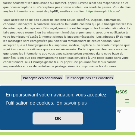
facilite seulement les discussions sur Internet. phpBB Limited n’est pas responsable de ce
que nous acceptons ou n’acceptons pas comme contenu ou conduite permis. Pour de plus
amples informations au sujet de phpBB, veuillez consulter :
https://www.phpbb.com/
.
Vous acceptez de ne pas publier de contenu abusif, obscène, vulgaire, diffamatoire,
choquant, menaçant, à caractère sexuel ou tout autre contenu qui peut transgresser les lois
de votre pays, du pays où « Fibromyalgiesos.fr » est hébergé ou les lois internationales. Le
faire peut vous mener à un bannissement immédiat et permanent, avec une notification à
votre fournisseur d’accès à Internet si nous le jugeons nécessaire. Les adresses IP de tous
les messages sont enregistrées pour aider au renforcement de ces conditions. Vous
acceptez que « Fibromyalgiesos.fr » supprime, modifie, déplace ou verrouille n’importe quel
sujet lorsque nous estimons que cela est nécessaire. En tant que membre, vous acceptez
que toutes les informations que vous avez saisies soient stockées dans notre base de
données. Bien que ces informations ne soient pas diffusées à une tierce partie sans votre
consentement, ni « Fibromyalgiesos.fr », ni phpBB ne pourront être tenus comme
responsables en cas de tentative de piratage visant à compromettre les données.
Site FibromyalgieSOS
Forum de l'association FibromyalgieSOS
En poursuivant votre navigation, vous acceptez
l’utilisation de cookies.
En savoir plus
Développé par
phpBB
® Forum Software © phpBB Limited | SE Square by
PhpBB3 BBCodes
OK
Traduit par
phpBB-fr.com
Confidentialité
|
Conditions