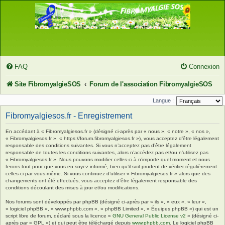
FAQ
Connexion
Site FibromyalgieSOS
Forum de l'association FibromyalgieSOS
Langue :
Fibromyalgiesos.fr - Enregistrement
En accédant à « Fibromyalgiesos.fr » (désigné ci-après par « nous », « notre », « nos »,
« Fibromyalgiesos.fr », « https://forum.fibromyalgiesos.fr »), vous acceptez d’être légalement
responsable des conditions suivantes. Si vous n’acceptez pas d’être légalement
responsable de toutes les conditions suivantes, alors n’accédez pas et/ou n’utilisez pas
« Fibromyalgiesos.fr ». Nous pouvons modifier celles-ci à n’importe quel moment et nous
ferons tout pour que vous en soyez informé, bien qu’il soit prudent de vérifier régulièrement
celles-ci par vous-même. Si vous continuez d’utiliser « Fibromyalgiesos.fr » alors que des
changements ont été effectués, vous acceptez d’être légalement responsable des
conditions découlant des mises à jour et/ou modifications.
Nos forums sont développés par phpBB (désigné ci-après par « ils », « eux », « leur »,
« logiciel phpBB », « www.phpbb.com », « phpBB Limited », « Équipes phpBB ») qui est un
script libre de forum, déclaré sous la licence «
GNU General Public License v2
» (désigné ci-
après par « GPL ») et qui peut être téléchargé depuis
www.phpbb.com
. Le logiciel phpBB