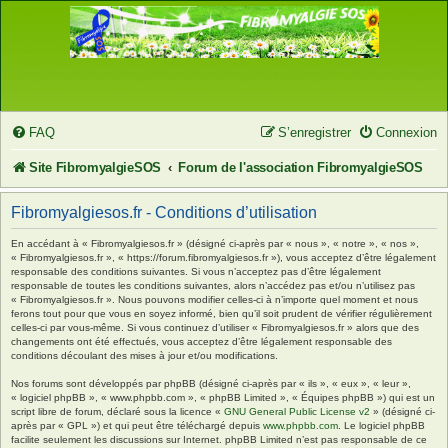
FAQ
S’enregistrer
Connexion
Site FibromyalgieSOS
Forum de l'association FibromyalgieSOS
Fibromyalgiesos.fr - Conditions d’utilisation
En accédant à « Fibromyalgiesos.fr » (désigné ci-après par « nous », « notre », « nos »,
« Fibromyalgiesos.fr », « https://forum.fibromyalgiesos.fr »), vous acceptez d’être légalement
responsable des conditions suivantes. Si vous n’acceptez pas d’être légalement
responsable de toutes les conditions suivantes, alors n’accédez pas et/ou n’utilisez pas
« Fibromyalgiesos.fr ». Nous pouvons modifier celles-ci à n’importe quel moment et nous
ferons tout pour que vous en soyez informé, bien qu’il soit prudent de vérifier régulièrement
celles-ci par vous-même. Si vous continuez d’utiliser « Fibromyalgiesos.fr » alors que des
changements ont été effectués, vous acceptez d’être légalement responsable des
conditions découlant des mises à jour et/ou modifications.
Nos forums sont développés par phpBB (désigné ci-après par « ils », « eux », « leur »,
« logiciel phpBB », « www.phpbb.com », « phpBB Limited », « Équipes phpBB ») qui est un
script libre de forum, déclaré sous la licence «
GNU General Public License v2
» (désigné ci-
après par « GPL ») et qui peut être téléchargé depuis
www.phpbb.com
. Le logiciel phpBB
facilite seulement les discussions sur Internet. phpBB Limited n’est pas responsable de ce