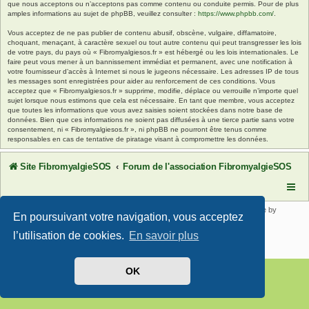
que nous acceptons ou n’acceptons pas comme contenu ou conduite permis. Pour de plus
amples informations au sujet de phpBB, veuillez consulter :
https://www.phpbb.com/
.
Vous acceptez de ne pas publier de contenu abusif, obscène, vulgaire, diffamatoire,
choquant, menaçant, à caractère sexuel ou tout autre contenu qui peut transgresser les lois
de votre pays, du pays où « Fibromyalgiesos.fr » est hébergé ou les lois internationales. Le
faire peut vous mener à un bannissement immédiat et permanent, avec une notification à
votre fournisseur d’accès à Internet si nous le jugeons nécessaire. Les adresses IP de tous
les messages sont enregistrées pour aider au renforcement de ces conditions. Vous
acceptez que « Fibromyalgiesos.fr » supprime, modifie, déplace ou verrouille n’importe quel
sujet lorsque nous estimons que cela est nécessaire. En tant que membre, vous acceptez
que toutes les informations que vous avez saisies soient stockées dans notre base de
données. Bien que ces informations ne soient pas diffusées à une tierce partie sans votre
consentement, ni « Fibromyalgiesos.fr », ni phpBB ne pourront être tenus comme
responsables en cas de tentative de piratage visant à compromettre les données.
Site FibromyalgieSOS
Forum de l'association FibromyalgieSOS
Développé par
phpBB
® Forum Software © phpBB Limited | SE Square by
En poursuivant votre navigation, vous acceptez
PhpBB3 BBCodes
Traduit par
phpBB-fr.com
l’utilisation de cookies.
En savoir plus
Confidentialité
|
Conditions
OK