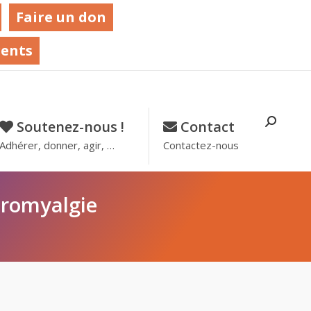
Faire un don
rents
Recher
Soutenez-nous !
–
Contact
–
:
Adhérer, donner, agir, …
Contactez-nous
bromyalgie