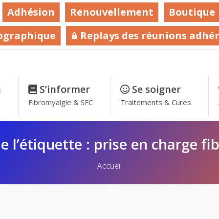
Adhésion
Renouvellement
Boutique
ographique
Replays des réunions adhé
n
–
S’informer
–
Se soigner
–
Fibromyalgie & SFC
Traitements & Cures
e l’étiquette :
prise en charge fi
Vous êtes ici :
Accueil