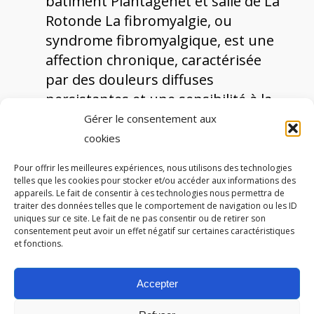
bâtiment Plantagenêt et salle de La
Rotonde La fibromyalgie, ou
syndrome fibromyalgique, est une
affection chronique, caractérisée
par des douleurs diffuses
persistantes et une sensibilité à la
pression souvent associées à…
Gérer le consentement aux
cookies
Pour offrir les meilleures expériences, nous utilisons des technologies
telles que les cookies pour stocker et/ou accéder aux informations des
appareils. Le fait de consentir à ces technologies nous permettra de
traiter des données telles que le comportement de navigation ou les ID
Autres partenaires
uniques sur ce site. Le fait de ne pas consentir ou de retirer son
consentement peut avoir un effet négatif sur certaines caractéristiques
et fonctions.
Accepter