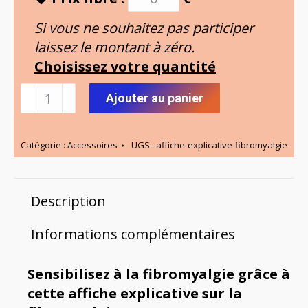
Si vous ne souhaitez pas participer
laissez le montant à zéro.
Choisissez votre quantité
quantité
Ajouter au panier
de
Affiche
Catégorie :
Accessoires
UGS :
affiche-explicative-fibromyalgie
explicative
sur
la
Description
fibromyalgie
Informations complémentaires
Sensibilisez à la fibromyalgie grâce à
cette affiche explicative sur la