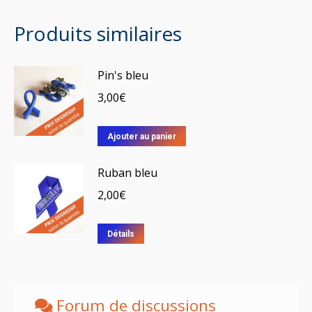
sur
Produits similaires
la
page
du
Pin's bleu
produit
3,00
€
Ajouter au panier
Ruban bleu
2,00
€
Détails
Forum de discussions