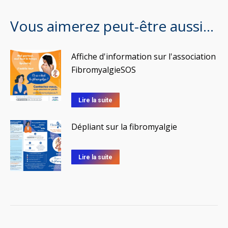
Vous aimerez peut-être aussi…
Affiche d'information sur l'association
FibromyalgieSOS
Ce
Lire la suite
produit
a
Dépliant sur la fibromyalgie
plusieurs
variations.
Lire la suite
Les
options
peuvent
être
choisies