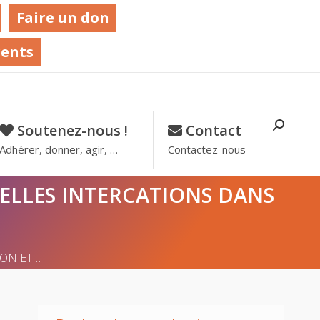
Faire un don
rents
Recher
Soutenez-nous !
–
Contact
–
:
Adhérer, donner, agir, …
Contactez-nous
UELLES INTERCATIONS DANS
ION ET…