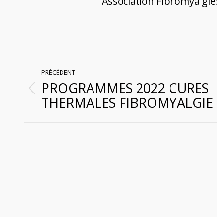
Association Fibromyalgie
Navigation
PRÉCÉDENT
PROGRAMMES 2022 CURES
article
Article
THERMALES FIBROMYALGIE
précédent
: