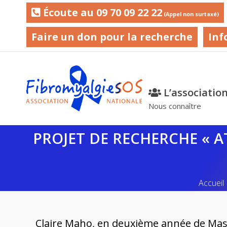
Écoute au 09 70 09 22 22
(Appel non surtaxé)
Faire un don pour la recherche
Inf
L’associatio
Nous connaître
PROJET DE RECHERCHE « A
Vous ê
Accueil
Claire Maho,
en deuxième année de Ma