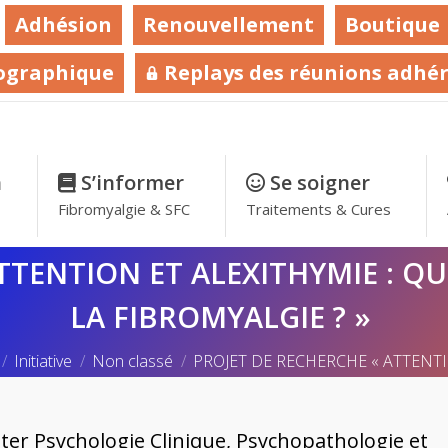
Adhésion
Renouvellement
Boutique
ographique
Replays des réunions adhé
n
–
S’informer
–
Se soigner
–
Fibromyalgie & SFC
Traitements & Cures
TTENTION ET ALEXITHYMIE : Q
LA FIBROMYALGIE ? »
tes ici :
Initiative
Non classé
PROJET DE RECHERCHE « ATTENT
ster
Psychologie Clinique, Psychopathologie et