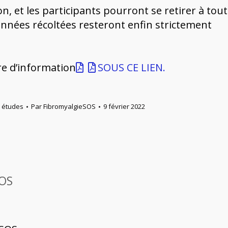
n, et les participants pourront se retirer à tout
données récoltées resteront enfin strictement
tre d’information
SOUS CE LIEN
.
x études
Par
FibromyalgieSOS
9 février 2022
SOS