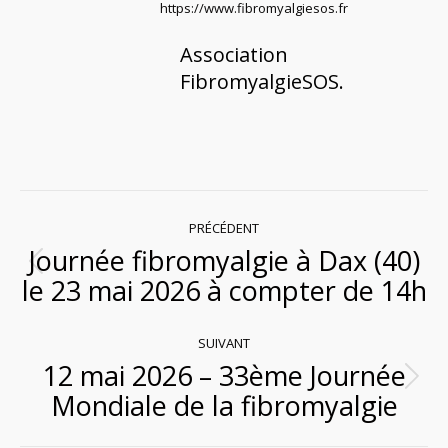
https://www.fibromyalgiesos.fr
Association
FibromyalgieSOS.
Navigation
PRÉCÉDENT
Journée fibromyalgie à Dax (40)
article
Article
le 23 mai 2026 à compter de 14h
précédent
:
SUIVANT
12 mai 2026 – 33ème Journée
Article
Mondiale de la fibromyalgie
suivant
: