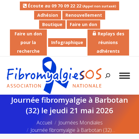
Écoute au 09 70 09 22 22
(Appel non surtaxé)
Adhésion
Renouvellement
Boutique
Faire un don
Faire un don
Replays des
pour la
Infographique
réunions
recherche
adhérents
Recherche
:
Journée fibromyalgie à Barbotan
(32) le jeudi 21 mai 2026
Vous êtes ici :
Accueil
Journées Mondiales
Journée fibromyalgie à Barbotan (32)…