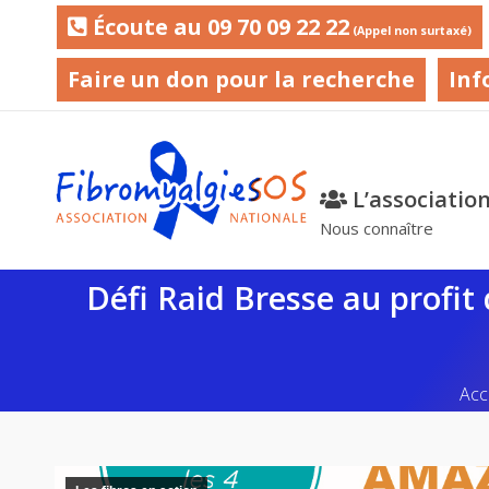
Écoute au 09 70 09 22 22
(Appel non surtaxé)
Faire un don pour la recherche
Inf
L’associatio
Nous connaître
Défi Raid Bresse au profit
Vou
Acc