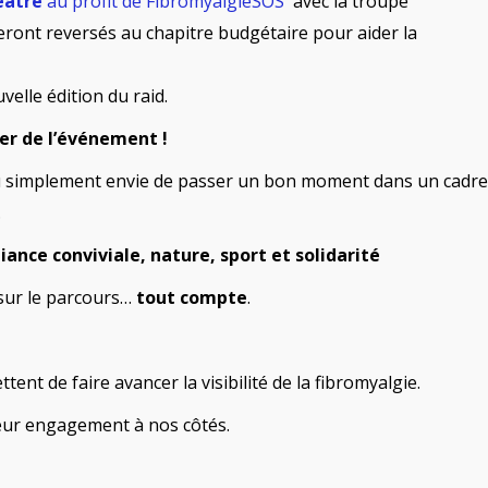
éâtre
au profit de FibromyalgieSOS
avec la troupe
eront reversés au chapitre budgétaire pour aider la
elle édition du raid.
er de l’événement !
u simplement envie de passer un bon moment dans un cadre
.
ance conviviale, nature, sport et solidarité
sur le parcours…
tout compte
.
tent de faire avancer la visibilité de la fibromyalgie.
ur engagement à nos côtés.