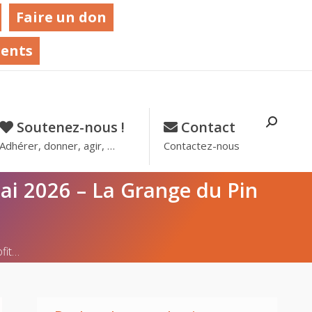
Faire un don
rents
Recher
Soutenez-nous !
–
Contact
–
:
Adhérer, donner, agir, …
Contactez-nous
mai 2026 – La Grange du Pin
fit…