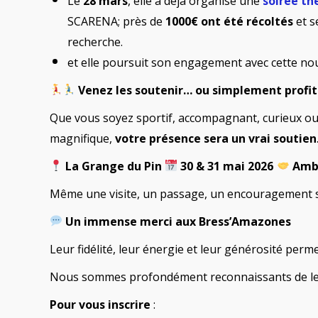
Le
28 mars
, elle a déjà organisé une
soirée th
SCARENA; près de
1000€ ont été récoltés
et s
recherche.
et elle poursuit son engagement avec cette nouv
Venez les soutenir… ou simplement profit
Que vous soyez sportif, accompagnant, curieux o
magnifique,
votre présence sera un vrai soutien
La Grange du Pin
30 & 31 mai 2026
Ambi
Même une visite, un passage, un encouragement 
Un immense merci aux Bress’Amazones
Leur fidélité, leur énergie et leur générosité permet
Nous sommes profondément reconnaissants de le
Pour vous inscrire
: