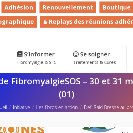
Adhésion
Renouvellement
Boutique
ographique
Replays des réunions adhé
n
–
S’informer
–
Se soigner
–
Fibromyalgie & SFC
Traitements & Cures
 de FibromyalgieSOS – 30 et 31 
(01)
s êtes ici :
ueil
Initiative
Les fibros en action
Défi Raid Bresse au pro