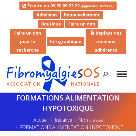
Écoute au 09 70 09 22 22
(Appel non surtaxé)
Adhésion
Renouvellement
Boutique
Faire un don
Faire un don
Replays des
pour la
Infographique
réunions
recherche
adhérents
Recherche
:
FORMATIONS ALIMENTATION
HYPOTOXIQUE
Vous êtes ici :
Accueil
Initiative
Non classé
FORMATIONS ALIMENTATION HYPOTOXIQUE