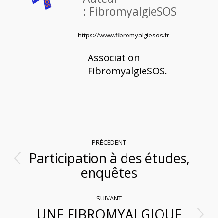
:
FibromyalgieSOS
https://www.fibromyalgiesos.fr
Association
FibromyalgieSOS.
Navigation
PRÉCÉDENT
Participation à des études,
article
Article
enquêtes
précédent
:
SUIVANT
UNE FIBROMYALGIQUE