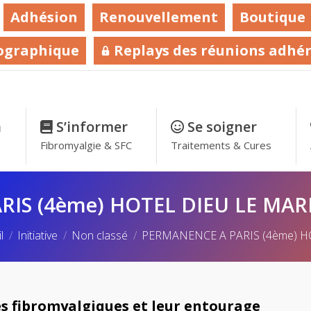
Adhésion
Renouvellement
Boutique
ographique
Replays des réunions adhé
n
–
S’informer
–
Se soigner
–
Fibromyalgie & SFC
Traitements & Cures
IS (4ème) HOTEL DIEU LE MARD
êtes ici :
l
Initiative
Non classé
PERMANENCE A PARIS (4ème) 
s fibromyalgiques et leur entourage