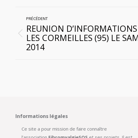
Navigation
PRÉCÉDENT
REUNION D’INFORMATIONS
article
LES CORMEILLES (95) LE SAM
Article
2014
précédent
:
Informations légales
Ce site a pour mission de faire connaître
l’association
FibromyalgieSOS
et ses projets. Il est