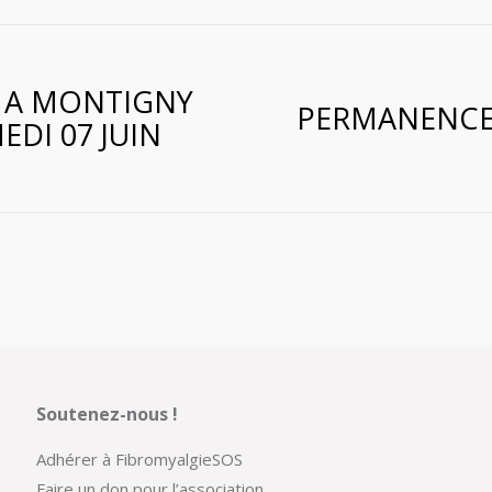
 A MONTIGNY
PERMANENCE 
EDI 07 JUIN
Article
suivant
:
Soutenez-nous !
Adhérer à FibromyalgieSOS
Faire un don pour l’association